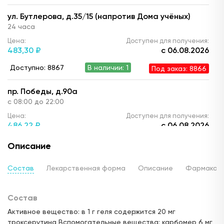
ул. Бутлерова, д.35/15 (напротив Дома учёных)
24 часа
Цена:
Доступен для получения:
483,
30 ₽
с 06.08.2026
Доступно: 8867
В наличии: 1
Под заказ: 8866
пр. Победы, д.90а
с 08:00 до 22:00
Цена:
Доступен для получения:
486,
22 ₽
с 06.08.2026
Доступно: 8867
В наличии: 1
Под заказ: 8866
Описание
ул. Ю. Фучика, д.90 (ТЦ "Франт")
Состав
Лекарственная форма
Описание
Фармакод
с 10.00 до 22:00
Цена:
Доступен для получения:
Состав
479,
79 ₽
с 06.08.2026
Активное вещество: в 1 г геля содержится 20 мг
Доступно: 8868
В наличии: 2
Под заказ: 8866
троксерутина,Вспомогательные вещества: карбомер 6 мг,