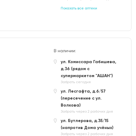
Показать все аптеки
В наличии:
ул. Комиссара Габишева,
д.36 (рядом с
супермаркетом "АШАН")
Забрать сегодня
ул. Лесгафта, д.6/57
(пересечение с ул.
Волкова)
Забрать через 2 рабочих дня
ул. Бутлерова, д.35/15
(напротив Дома учёных)
Забрать через 2 рабочих дня