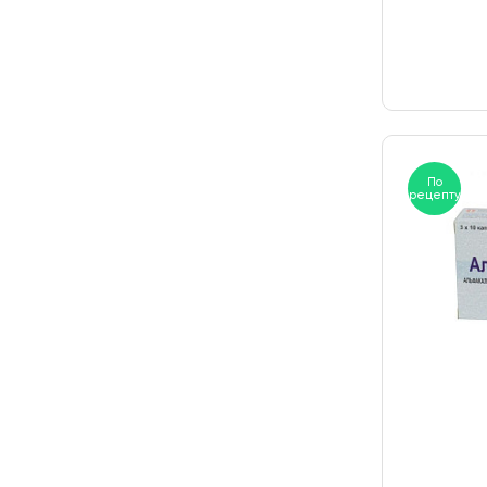
По
рецепту