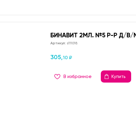
БИНАВИТ 2МЛ. №5 Р-Р Д/В/М
Артикул:
s111018
305,
10 ₽
В избранное
Купить