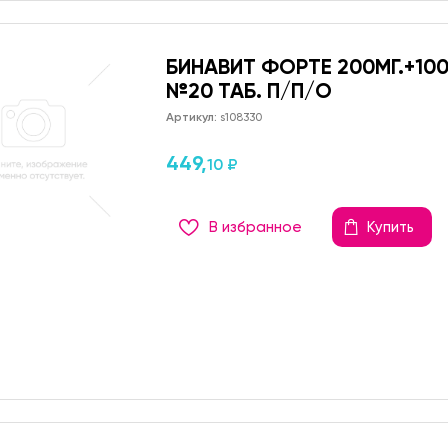
БИНАВИТ ФОРТЕ 200МГ.+100М
№20 ТАБ. П/П/О
Артикул:
s108330
449,
10 ₽
В избранное
Купить