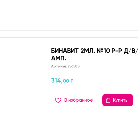
БИНАВИТ 2МЛ. №10 Р-Р Д/В
АМП.
Артикул:
s56580
314,
00 ₽
В избранное
Купить