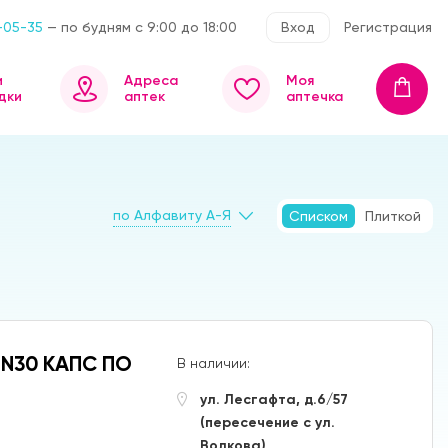
-05-35
— по будням с 9:00 до 18:00
Вход
Регистрация
и
Адреса
Моя
дки
аптек
аптечка
по Алфавиту А-Я
Списком
Плиткой
 N30 КАПС ПО
В наличии:
ул. Лесгафта, д.6/57
(пересечение с ул.
Волкова)