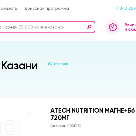
заказать
Бонусная программа
+7 843 251
Акци
и ски
 Казани
157 товаров
ATECH NUTRITION МАГНЕ+Б6
720МГ
Артикул:
s10011181