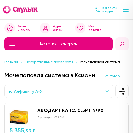
Контакты
и адреса
Акции
Адреса
Моя
и скидки
аптек
аптечка
Каталог товаров
Главная
Лекарственные препараты
Мочеполовая система
Мочеполовая система в Казани
261 товар
по Алфавиту А-Я
АВОДАРТ КАПС. 0.5МГ №90
Артикул:
s23761
5 355,
99 ₽