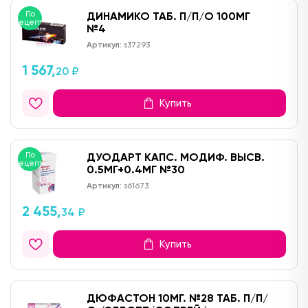
По
ДИНАМИКО ТАБ. П/П/О 100МГ
рецепту
№4
Артикул:
s37293
1 567,
20 ₽
Купить
По
ДУОДАРТ КАПС. МОДИФ. ВЫСВ.
рецепту
0.5МГ+0.4МГ №30
Артикул:
s61673
2 455,
34 ₽
Купить
ДЮФАСТОН 10МГ. №28 ТАБ. П/П/