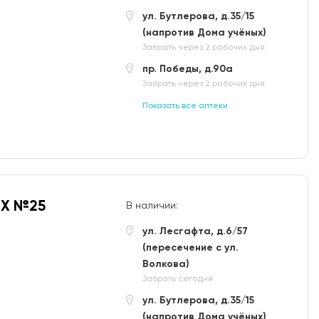
ул. Бутлерова, д.35/15
(напротив Дома учёных)
Забрать через 2 рабочих дня
пр. Победы, д.90а
Забрать через 2 рабочих дня
Показать все аптеки
IX №25
В наличии:
ул. Лесгафта, д.6/57
(пересечение с ул.
Волкова)
Забрать сегодня
ул. Бутлерова, д.35/15
(напротив Дома учёных)