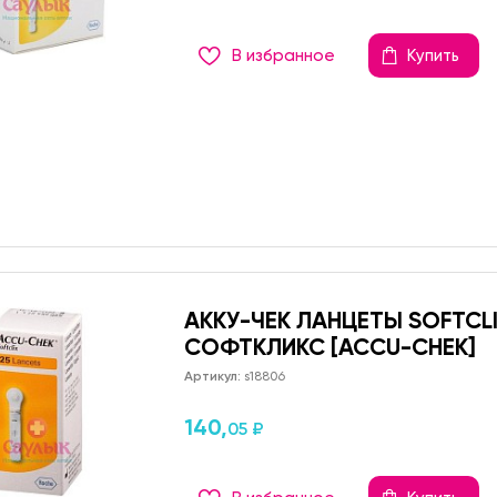
В избранное
Купить
АККУ-ЧЕК ЛАНЦЕТЫ SOFTCL
СОФТКЛИКС [ACCU-CHEK]
Артикул:
s18806
140,
05 ₽