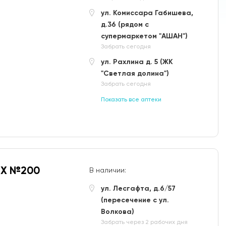
ул. Комиссара Габишева,
д.36 (рядом с
супермаркетом "АШАН")
Забрать сегодня
ул. Рахлина д. 5 (ЖК
"Светлая долина")
Забрать сегодня
Показать все аптеки
IX №200
В наличии:
ул. Лесгафта, д.6/57
(пересечение с ул.
Волкова)
Забрать через 2 рабочих дня