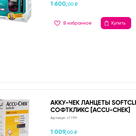
1 600,
00 ₽
В избранное
Купить
АККУ-ЧЕК ЛАНЦЕТЫ SOFTCL
СОФТКЛИКС [ACCU-CHEK]
Артикул:
s77911
1 009,
00 ₽