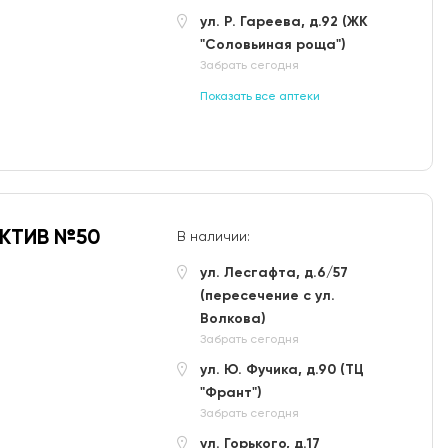
ул. Р. Гареева, д.92 (ЖК
"Соловьиная роща")
Забрать сегодня
Показать все аптеки
АКТИВ №50
В наличии:
ул. Лесгафта, д.6/57
(пересечение с ул.
Волкова)
Забрать сегодня
ул. Ю. Фучика, д.90 (ТЦ
"Франт")
Забрать сегодня
ул. Горького, д.17