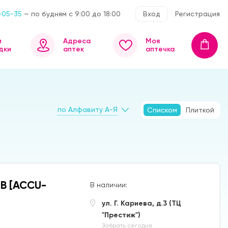
-05-35
— по будням с 9:00 до 18:00
Вход
Регистрация
и
Адреса
Моя
дки
аптек
аптечка
по Алфавиту А-Я
Списком
Плиткой
В [ACCU-
В наличии:
ул. Г. Кариева, д.3 (ТЦ
"Престиж")
Забрать сегодня