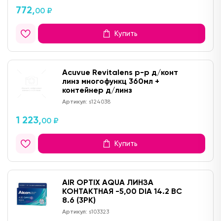
772,
00 ₽
Купить
Acuvue Revitalens р-р д/конт
линз многофункц 360мл +
контейнер д/линз
Артикул:
s124038
1 223,
00 ₽
Купить
AIR OPTIX AQUA ЛИНЗА
КОНТАКТНАЯ -5,00 DIA 14.2 BC
8.6 (3PK)
Артикул:
s103323