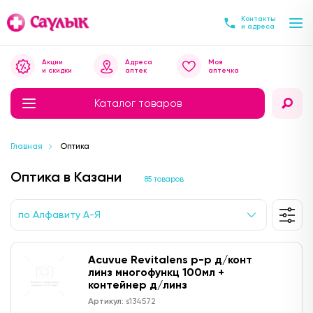
Контакты
и адреса
Акции
Адреса
Моя
и скидки
аптек
аптечка
Каталог товаров
Главная
Оптика
Оптика в Казани
85 товаров
по Алфавиту А-Я
Acuvue Revitalens р-р д/конт
линз многофункц 100мл +
контейнер д/линз
Артикул:
s134572