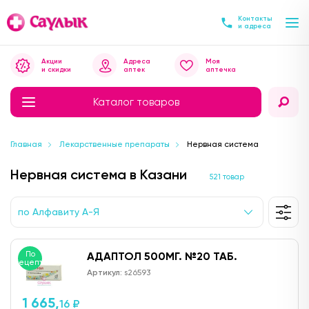
Контакты
и адреса
Акции
Адреса
Моя
и скидки
аптек
аптечка
Каталог товаров
Главная
Лекарственные препараты
Нервная система
Нервная система в Казани
521 товар
по Алфавиту А-Я
По
АДАПТОЛ 500МГ. №20 ТАБ.
рецепту
Артикул:
s26593
1 665,
16 ₽