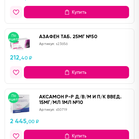
Купить
По
АЗАФЕН ТАБ. 25МГ №50
рецепту
Артикул:
s23656
212,
40 ₽
Купить
По
АКСАМОН Р-Р Д/В/М И П/К ВВЕД.
рецепту
15МГ/МЛ 1МЛ №10
Артикул:
s50719
2 445,
00 ₽
Купить