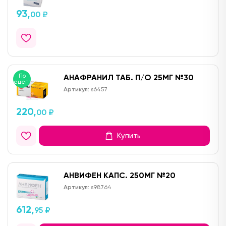
93,
00 ₽
По
АНАФРАНИЛ ТАБ. П/О 25МГ №30
рецепту
Артикул:
s6457
220,
00 ₽
Купить
АНВИФЕН КАПС. 250МГ №20
Артикул:
s98764
612,
95 ₽