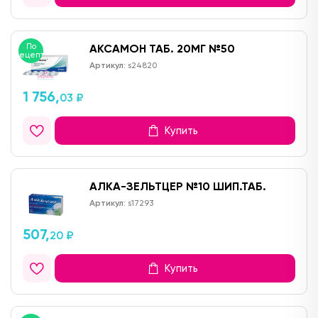
По
АКСАМОН ТАБ. 20МГ №50
рецепту
Артикул:
s24820
1 756,
03 ₽
Купить
АЛКА-ЗЕЛЬТЦЕР №10 ШИП.ТАБ.
Артикул:
s17293
507,
20 ₽
Купить