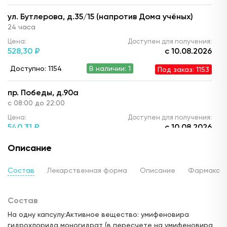
ул. Бутлерова, д.35/15 (напротив Дома учёных)
24 часа
Цена:
Доступен для получения:
528,
30 ₽
с 10.08.2026
Доступно: 1154
В наличии: 1
Под заказ: 1153
пр. Победы, д.90а
с 08:00 до 22:00
Цена:
Доступен для получения:
540,
31 ₽
с 10.08.2026
Доступно: 1154
В наличии: 1
Под заказ: 1153
Описание
ул. Ю. Фучика, д.90 (ТЦ "Франт")
Состав
Лекарственная форма
Описание
Фармакод
с 10.00 до 22:00
Цена:
Доступен для получения:
Состав
629,
10 ₽
с 10.08.2026
На одну капсулу:Активное вещество: умифеновира
Доступно: 1154
В наличии: 1
Под заказ: 1153
гидрохлорида моногидрат (в пересчете на умифеновира