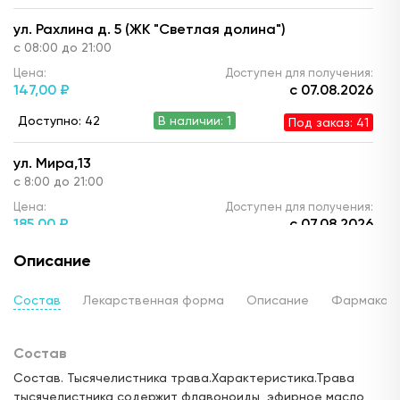
ул. Рахлина д. 5 (ЖК "Светлая долина")
с 08:00 до 21:00
Цена:
Доступен для получения:
147,
00 ₽
с 07.08.2026
Доступно: 42
В наличии: 1
Под заказ: 41
ул. Мира,13
с 8:00 до 21:00
Цена:
Доступен для получения:
185,
00 ₽
с 07.08.2026
Доступно: 42
В наличии: 1
Под заказ: 41
Описание
ул. Дубравная, д.16
Состав
Лекарственная форма
Описание
Фармакод
24 часа
Цена:
Доступен для получения:
Состав
181,
83 ₽
с 07.08.2026
Состав. Тысячелистника трава.Характеристика.Трава
Доступно: 42
В наличии: 1
Под заказ: 41
тысячелистника содержит флавоноиды, эфирное масло,