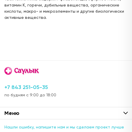
витамин К, горечи, дубильные вещества, органические
ул. Лесгафта, д.6/57 (пересечение с ул.
кислоты, макро- и микроэлементы и другие биологически
Волкова)
активные вещества.
с 08:00 до 21:00
Цена:
Доступен для получения:
220,
00 ₽
с 10.08.2026
Под заказ: 41
ул. Бутлерова, д.35/15 (напротив Дома учёных)
24 часа
Цена:
Доступен для получения:
220,
00 ₽
с 10.08.2026
+7 843 251-05-35
Под заказ: 41
по будням с 9:00 до 18:00
пр. Победы, д.90а
с 08:00 до 22:00
Меню
Цена:
Доступен для получения:
220,
00 ₽
с 10.08.2026
Нашли ошибку, напишите нам и мы сделаем проект лучше