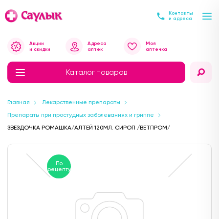
Контакты
и адреса
Акции
Адреса
Моя
и скидки
аптек
аптечка
Каталог товаров
Главная
Лекарственные препараты
Препараты при простудных заболеваниях и гриппе
ЗВЕЗДОЧКА РОМАШКА/АЛТЕЙ 120МЛ. СИРОП /ВЕТПРОМ/
По
рецепту