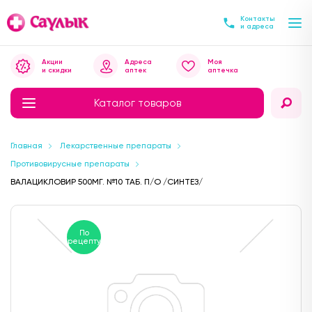
Контакты
и адреса
Акции
Адреса
Моя
и скидки
аптек
аптечка
Каталог товаров
Главная
Лекарственные препараты
Противовирусные препараты
ВАЛАЦИКЛОВИР 500МГ. №10 ТАБ. П/О /СИНТЕЗ/
По
рецепту