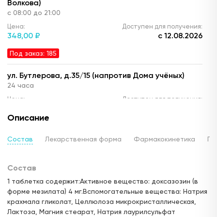
Волкова)
с 08:00 до 21:00
Цена:
Доступен для получения:
348,
00 ₽
с 12.08.2026
Под заказ: 185
ул. Бутлерова, д.35/15 (напротив Дома учёных)
24 часа
Цена:
Доступен для получения:
348,
00 ₽
с 12.08.2026
Описание
Под заказ: 185
Состав
Лекарственная форма
Фармакокинетика
По
пр. Победы, д.90а
с 08:00 до 22:00
Состав
Цена:
Доступен для получения:
348,
00 ₽
с 12.08.2026
1 таблетка содержит:Активное вещество: доксазозин (в
форме мезилата) 4 мг.Вспомогательные вещества: Натрия
Под заказ: 185
крахмала гликолат, Целлюлоза микрокристаллическая,
Лактоза, Магния стеарат, Натрия лаурилсульфат