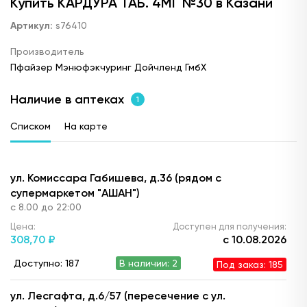
Купить КАРДУРА ТАБ. 4МГ №30 в Казани
Артикул:
s76410
Производитель
Пфайзер Мэнюфэкчуринг Дойчленд ГмбХ
Наличие в аптеках
1
Списком
На карте
ул. Комиссара Габишева, д.36 (рядом с
супермаркетом "АШАН")
с 8.00 до 22:00
Цена:
Доступен для получения:
308,
70 ₽
с 10.08.2026
Доступно: 187
В наличии: 2
Под заказ: 185
ул. Лесгафта, д.6/57 (пересечение с ул.