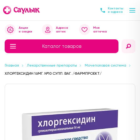
Контакты
и адреса
Акции
Адреса
Моя
и скидки
аптек
аптечка
Каталог товаров
Главная
Лекарственные препараты
Мочеполовая система
ХЛОРГЕКСИДИН 16МГ. №10 СУПП. ВАГ. /ФАРМПРОЕКТ/