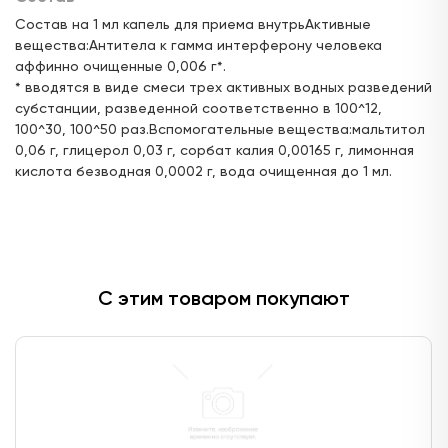
Доступно: 914
В наличии: 1
Под заказ: 913
Состав на 1 мл капель для приема внутрьАктивные
вещества:Антитела к гамма интерферону человека
ул. Ак. Парина, д.6 (напротив деревни
аффинно очищенные 0,006 г*.
Универсиады)
* вводятся в виде смеси трех активных водных разведений
24 часа
субстанции, разведенной соответственно в 100^12,
100^30, 100^50 раз.Вспомогательные вещества:мальтитол
Цена:
Доступен для получения:
542,
0,06 г, глицерол 0,03 г, сорбат калия 0,00165 г, лимонная
06 ₽
с 08.08.2026
кислота безводная 0,0002 г, вода очищенная до 1 мл.
Доступно: 914
В наличии: 1
Под заказ: 913
ул. Краснококшайская, д. 162 (остановка
Фрунзе)
с 08:00 до 21:00
С этим товаром покупают
Цена:
Доступен для получения:
517,
66 ₽
с 08.08.2026
Доступно: 914
В наличии: 1
Под заказ: 913
ул. Мира, д.7 (ост. ул.Советская)
с 08:00 до 21:00