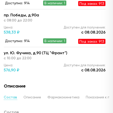
Доступно: 914
В наличии: 1
Под заказ: 913
пр. Победы, д.90а
с 08:00 до 22:00
Цена:
Доступен для получения:
538,
33 ₽
с 08.08.2026
Доступно: 914
В наличии: 1
Под заказ: 913
ул. Ю. Фучика, д.90 (ТЦ "Франт")
с 10.00 до 22:00
Цена:
Доступен для получения:
576,
90 ₽
с 08.08.2026
Доступно: 914
В наличии: 1
Под заказ: 913
Описание
ул. Г. Кариева, д.3 (ТЦ "Престиж")
с 08:00 до 22:00
Состав
Описание
Фармакокинетика
Показания к п
Цена:
Доступен для получения:
557,
10 ₽
с 08.08.2026
Состав