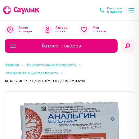
Контакты
и адреса
Акции
Адреса
Моя
и скидки
аптек
аптечка
Каталог товаров
Главная
Лекарственные препараты
Обезболивающие препараты
АНАЛЬГИН Р-Р Д/В/В,В/М ВВЕД 50% 2МЛ №10