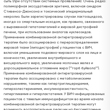
сыпь (при отсутствии системных проявлений). Очень редко:
полиморфная экссудативная эритема, включая синдром
Стивенса-Джонсона и токсический эпидермальный
некролиз. Были зарегистрированы случаи лактоацидоза,
иногда со смертельным исходом, как правило, связанного
с выраженной гепатомегалией и жировой дистрофией
печени, при использовании аналогов нуклеозидов.
Применение комбинированной антиретровирусной
терапии было ассоциировано с перераспределением
жировой ткани (липодистрофия) у пациентов с ВИЧ,
включая уменьшение подкожно-жирового слоя на лице и
конечностях, увеличение внутрибрюшного и
висцерального жира, увеличение молочных желез и
дорсоцервикальное отложение жира (""горб буйвола"").
Применение комбинированной антиретровирусной
терапии было ассоциировано с метаболическими
нарушениями, такими как гипертриглицеридемия,
гиперхолестеринемия, инсулинорезистентность,
гипергликемия и гиперлактатемия. У ВИЧ-инфицированных
пациентов с тяжелым иммунодефицитом во время начала
комбинированной антиретровирусной терапии могут
возникнуть воспалительные реакции на бессимптомные