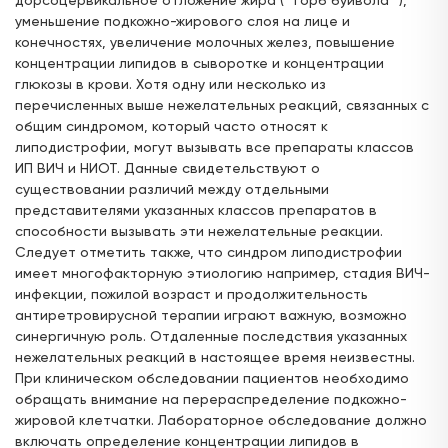
дорсоцервикальное отложение жира (""горб буйвола""),
уменьшение подкожно-жирового слоя на лице и
конечностях, увеличение молочных желез, повышение
концентрации липидов в сыворотке и концентрации
глюкозы в крови. Хотя одну или несколько из
перечисленных выше нежелательных реакций, связанных с
общим синдромом, который часто относят к
липодистрофии, могут вызывать все препараты классов
ИП ВИЧ и НИОТ. Данные свидетельствуют о
существовании различий между отдельными
представителями указанных классов препаратов в
способности вызывать эти нежелательные реакции.
Следует отметить также, что синдром липодистрофии
имеет многофакторную этиологию например, стадия ВИЧ-
инфекции, пожилой возраст и продолжительность
антиретровирусной терапии играют важную, возможно
синергичную роль. Отдаленные последствия указанных
нежелательных реакций в настоящее время неизвестны.
При клиническом обследовании пациентов необходимо
обращать внимание на перераспределение подкожно-
жировой клетчатки. Лабораторное обследование должно
включать определение концентрации липидов в