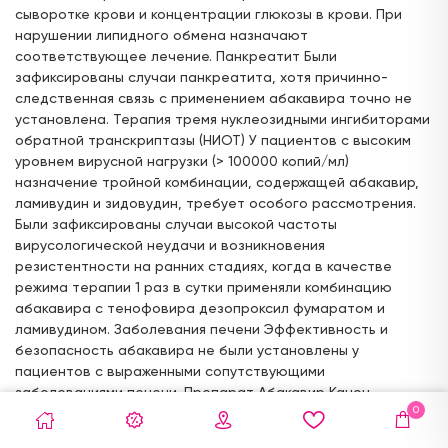
сыворотке крови и концентрации глюкозы в крови. При
нарушении липидного обмена назначают
соответствующее лечение. Панкреатит Были
зафиксированы случаи панкреатита, хотя причинно-
следственная связь с применением абакавира точно не
установлена. Терапия тремя нуклеозидными ингибиторами
обратной транскриптазы (НИОТ) У пациентов с высоким
уровнем вирусной нагрузки (> 100000 копий/мл)
назначение тройной комбинации, содержащей абакавир,
ламивудин и зидовудин, требует особого рассмотрения.
Были зафиксированы случаи высокой частоты
вирусологической неудачи и возникновения
резистентности на ранних стадиях, когда в качестве
режима терапии 1 раз в сутки применяли комбинацию
абакавира с тенофовира дезопроксил фумаратом и
ламивудином. Заболевания печени Эффективность и
безопасность абакавира не были установлены у
пациентов с выраженными сопутствующими
заболеваниями печени. Препарат Абакавир Канон
0
противопоказан пациентам с нарушением функции печени
средней и тяжелой степени. Пациенты с уже