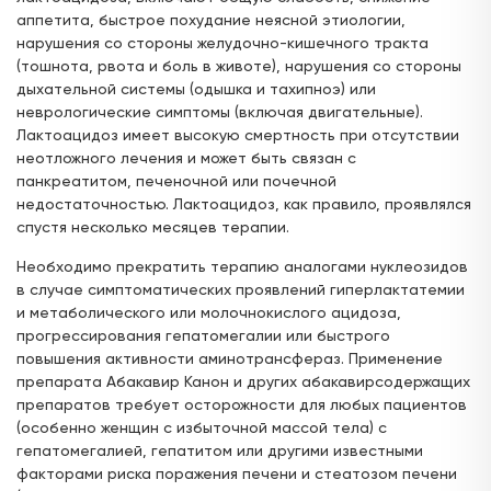
аппетита, быстрое похудание неясной этиологии,
нарушения со стороны желудочно-кишечного тракта
(тошнота, рвота и боль в животе), нарушения со стороны
дыхательной системы (одышка и тахипноэ) или
неврологические симптомы (включая двигательные).
Лактоацидоз имеет высокую смертность при отсутствии
неотложного лечения и может быть связан с
панкреатитом, печеночной или почечной
недостаточностью. Лактоацидоз, как правило, проявлялся
спустя несколько месяцев терапии.
Необходимо прекратить терапию аналогами нуклеозидов
в случае симптоматических проявлений гиперлактатемии
и метаболического или молочнокислого ацидоза,
прогрессирования гепатомегалии или быстрого
повышения активности аминотрансфераз. Применение
препарата Абакавир Канон и других абакавирсодержащих
препаратов требует осторожности для любых пациентов
(особенно женщин с избыточной массой тела) с
гепатомегалией, гепатитом или другими известными
факторами риска поражения печени и стеатозом печени