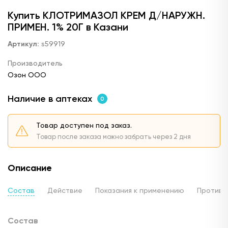
Купить КЛОТРИМАЗОЛ КРЕМ Д/НАРУЖН.
ПРИМЕН. 1% 20Г в Казани
Артикул:
s59919
Производитель
Озон ООО
Наличие в аптеках
0
Товар доступен под заказ.
Товар после заказа можно забрать через 2 дня
Описание
Состав
Действие
Показания к применению
Противо
Состав