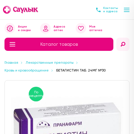
Контакты
и адреса
Акции
Адреса
Моя
и скидки
аптек
аптечка
Каталог товаров
Главная
Лекарственные препараты
Кровь и кровообращение
БЕТАГИСТИН ТАБ. 24МГ №30
По
рецепту