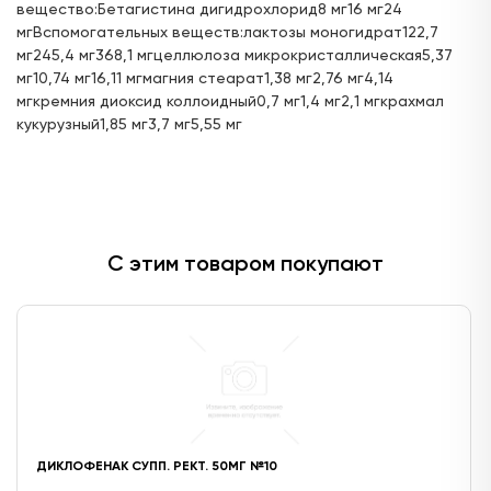
вещество:Бетагистина дигидрохлорид8 мг16 мг24
мгВспомогательных веществ:лактозы моногидрат122,7
мг245,4 мг368,1 мгцеллюлоза микрокристаллическая5,37
мг10,74 мг16,11 мгмагния стеарат1,38 мг2,76 мг4,14
мгкремния диоксид коллоидный0,7 мг1,4 мг2,1 мгкрахмал
кукурузный1,85 мг3,7 мг5,55 мг
С этим товаром покупают
ДИКЛОФЕНАК СУПП. РЕКТ. 50МГ №10