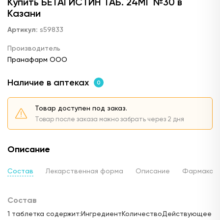
Купить БЕТАГИСТИН ТАБ. 24МГ №30 в
Казани
Артикул:
s59833
Производитель
Пранафарм ООО
Наличие в аптеках
0
Товар доступен под заказ.
Товар после заказа можно забрать через 2 дня
Описание
Состав
Лекарственная форма
Описание
Фармакод
Состав
1 таблетка содержит:ИнгредиентКоличествоДействующее