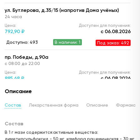
ул. Бутлерова, д.35/15 (напротив Дома учёных)
24 часа
Цена:
Доступен для получения:
792,
90 ₽
с 06.08.2026
Доступно: 493
В наличии: 1
Под заказ: 492
пр. Победы, д.90а
с 08:00 до 22:00
Цена:
Доступен для получения:
885,
68 ₽
с 06.08.2026
Доступно: 493
В наличии: 1
Под заказ: 492
Описание
ул. Ю. Фучика, д.90 (ТЦ "Франт")
Состав
Лекарственная форма
Описание
Фармакод
с 10.00 до 22:00
Цена:
Доступен для получения:
Состав
899,
10 ₽
с 06.08.2026
В 1 г мази содержится:активные вещества:
Доступно: 493
В наличии: 1
Под заказ: 492
диметилсульфоксид - 50 мг, камфора рацемическая - 30 мг,