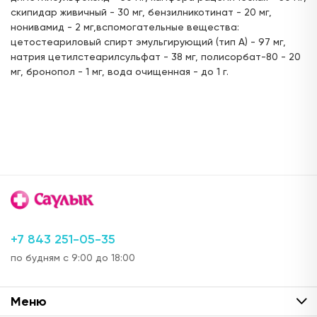
скипидар живичный - 30 мг, бензилникотинат - 20 мг,
ул. Горького, д.17
нонивамид - 2 мг,вспомогательные вещества:
24 часа
цетостеариловый спирт эмульгирующий (тип А) - 97 мг,
натрия цетилстеарилсульфат - 38 мг, полисорбат-80 - 20
Цена:
Доступен для получения:
939,
мг, бронопол - 1 мг, вода очищенная - до 1 г.
60 ₽
с 06.08.2026
Доступно: 493
В наличии: 1
Под заказ: 492
ул. Г. Кариева, д.3 (ТЦ "Престиж")
с 08:00 до 22:00
Цена:
Доступен для получения:
824,
40 ₽
с 06.08.2026
Доступно: 493
В наличии: 1
Под заказ: 492
ул. Ак. Парина, д.6 (напротив деревни
+7 843 251-05-35
Универсиады)
по будням с 9:00 до 18:00
24 часа
Цена:
Доступен для получения:
816,
Меню
18 ₽
с 06.08.2026