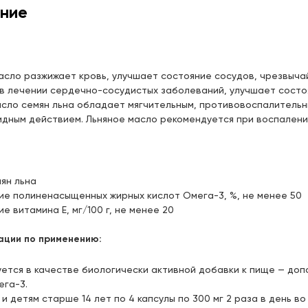
чика, д.90 (ТЦ "Франт")
Цена:
ние
164,
00 ₽
 22:00
ого, д.17
Цена:
164,
00 ₽
асло разжижает кровь, улучшает состояние сосудов, чрезвыча
в лечении сердечно-сосудистых заболеваний, улучшает состо
риева, д.3 (ТЦ "Престиж")
Цена:
асло семян льна обладает мягчительным, противовоспалитель
164,
00 ₽
 22:00
дным действием. Льняное масло рекомендуется при воспалении
Парина, д.6 (напротив деревни
Цена:
иады)
164,
00 ₽
ян льна
е полиненасыщенных жирных кислот Омега-3, %, не менее 50
нококшайская, д. 162
Цена:
е витамина Е, мг/100 г, не менее 20
ка Фрунзе)
164,
00 ₽
 21:00
ации по применению:
ышева, д.40
Цена:
ется в качестве биологически активной добавки к пище — до
164,
00 ₽
ега-3.
и детям старше 14 лет по 4 капсулы по 300 мг 2 раза в день в
 д.7 (ост. ул.Советская)
Цена: