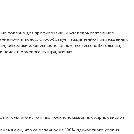
Доступен для получения:
Под заказ: 63
с 11.08.2026
Доступен для получения:
Под заказ: 63
с 11.08.2026
йно полезно для профилактики и как вспомогательное
яние кожи и волос, способствует заживлению поврежденных
Доступен для получения:
Под заказ: 63
ным, обволакивающим, мочегонным, легким слабительным,
с 11.08.2026
 почек и мочевого пузыря, камнях.
Доступен для получения:
Под заказ: 63
с 11.08.2026
Доступен для получения:
Под заказ: 63
с 11.08.2026
Доступен для получения:
Под заказ: 63
полнительного источника полиненасыщенных жирных кислот
с 11.08.2026
о время еды, что обеспечивает 100% адекватного уровня
Доступен для получения: