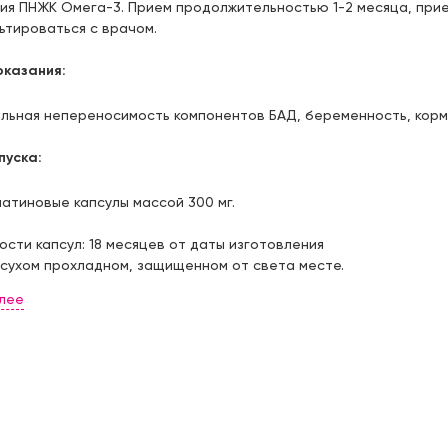
ия ПНЖК Омега-3. Прием продолжительностью 1-2 месяца, при
164,
00 ₽
 21:00
ьтироваться с врачом.
нградская, д.17 (недалеко от
оказания:
Цена:
метро "Авиастроительная")
164,
00 ₽
 21:00
льная непереносимость компонентов БАД, беременность, корм
зовая, д.27(ЖК "Лесной
пуска:
Цена:
 в ТЦ)
164,
00 ₽
с 08:00 до 21:00; сб,вск: с 09:00 до
латиновые капсулы массой 300 мг.
ости капсул: 18 месяцев от даты изготовления
ский тракт, д.13 (ЖК
 сухом прохладном, защищенном от света месте.
Цена:
)
164,
00 ₽
 21:00
ссара Габишева, д.36 (рядом с
Цена:
кетом "АШАН")
164,
00 ₽
22:00
аренко, д.26 (пересечение с
Цена: