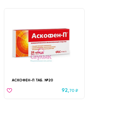
ул. Чист
24 часа
ул. Р. Га
роща")
24 часа
ул. Орен
"ПОРТ")
с 08:00 до
ул. Фрун
24 часа
АСКОФЕН-П ТАБ. №20
ул. Оренб
"ПОРТ")
92,
70 ₽
с 08:00 до
ул. Пр. К
с 08:00 до