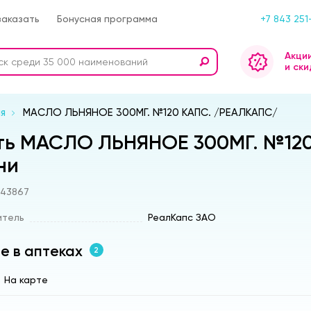
заказать
Бонусная программа
+7 843 251
Акци
и ски
я
МАСЛО ЛЬНЯНОЕ 300МГ. №120 КАПС. /РЕАЛКАПС/
ть МАСЛО ЛЬНЯНОЕ 300МГ. №120
ни
s43867
итель
РеалКапс ЗАО
е в аптеках
2
На карте