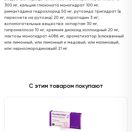
300 мг, кальция глюконата моногидрат 100 мг,
ул. Ак. Парина, д.6 (напротив деревни
римантадина гидрохлорид 50 мг, рутозида тригидрат (в
Универсиады)
пересчете на рутозид) 20 мг, лоратадин 3 мг;
24 часа
вспомогательные вещества: аспартам 30 мг,
гипромеллоза 10 мг, кремния диоксид коллоидный 20 мг,
Цена:
Доступен для получения:
лактозы моногидрат 4086 мг, ароматизатор (клюквенный
338,
65 ₽
с 06.08.2026
или лимонный, или лимонный и медовый, или малиновый,
Доступно: 4321
В наличии: 1
Под заказ: 4320
или черносмородиновый) 21 мг.
ул. Мира, д.7 (ост. ул.Советская)
с 08:00 до 21:00
Цена:
Доступен для получения:
367,
20 ₽
с 06.08.2026
С этим товаром покупают
Доступно: 4321
В наличии: 1
Под заказ: 4320
ул. Ленинградская, д.17 (недалеко от станции
метро "Авиастроительная")
с 08:00 до 21:00
Цена:
Доступен для получения:
378,
00 ₽
с 06.08.2026