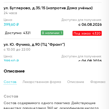
ул. Бутлерова, д.35/15 (напротив Дома учёных)
24 часа
Цена:
Доступен для получения:
399,
60 ₽
с 06.08.2026
Доступно: 4321
В наличии: 1
Под заказ: 4320
ул. Ю. Фучика, д.90 (ТЦ "Франт")
с 10.00 до 22:00
Цена:
Доступен для получения:
399,
60 ₽
с 06.08.2026
Доступно: 4321
В наличии: 1
Под заказ: 4320
Описание
ул. Г. Кариева, д.3 (ТЦ "Престиж")
Состав
Лекарственная форма
Описание
Фармакод
с 08:00 до 22:00
Цена:
Доступен для получения:
Состав
391,
50 ₽
с 06.08.2026
Состав содержимого одного пакетика: Действующие
Доступно: 4321
В наличии: 1
Под заказ: 4320
вещества: парацетамол 360 мг, аскорбиновая кислота