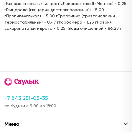
ул. Горького, д.17
гВспомогательных веществ:Левоментола (L-Ментол) - 0,25
24 часа
гГлицерола (глицерин дистиллированный) - 5,00
гПропиленгликоля - 5,00 гТроламина (триэтаноламин
Цена:
Доступен для получения:
456,
термостабильный) - 0,47 гКарбомера - 1,25 гНатрия
30 ₽
с 08.08.2026
сахарината дигидрата - 0,25 гВоды очищенной - 86,28 г
Доступно: 1107
В наличии: 1
Под заказ: 1106
ул. Г. Кариева, д.3 (ТЦ "Престиж")
с 08:00 до 22:00
Цена:
Доступен для получения:
459,
00 ₽
с 08.08.2026
Доступно: 1107
В наличии: 1
Под заказ: 1106
ул. Ак. Парина, д.6 (напротив деревни
Универсиады)
+7 843 251-05-35
24 часа
по будням с 9:00 до 18:00
Цена:
Доступен для получения:
399,
29 ₽
с 08.08.2026
Меню
Доступно: 1107
В наличии: 1
Под заказ: 1106