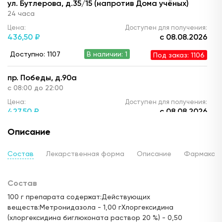
ул. Бутлерова, д.35/15 (напротив Дома учёных)
24 часа
Цена:
Доступен для получения:
436,
50 ₽
с 08.08.2026
Доступно: 1107
В наличии: 1
Под заказ: 1106
пр. Победы, д.90а
с 08:00 до 22:00
Цена:
Доступен для получения:
427,
50 ₽
с 08.08.2026
Доступно: 1107
В наличии: 1
Под заказ: 1106
Описание
ул. Ю. Фучика, д.90 (ТЦ "Франт")
Состав
Лекарственная форма
Описание
Фармакод
с 10.00 до 22:00
Цена:
Доступен для получения:
Состав
455,
40 ₽
с 08.08.2026
100 г препарата содержат:Действующих
Доступно: 1107
В наличии: 1
Под заказ: 1106
веществ:Метронидазола - 1,00 гХлоргексидина
(хлоргексидина биглюконата раствор 20 %) - 0,50