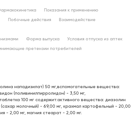
Под заказ: 3556
с 10.08.2026
армакокинетика
Показания к применению
Доступен для получения:
ю
Побочные действия
Взаимодействие
Под заказ: 3556
с 10.08.2026
Доступен для получения:
анизмами
Форма выпуска
Условия отпуска из аптек
Под заказ: 3556
с 10.08.2026
ринимающие претензии потребителей
Доступен для получения:
Под заказ: 3556
с 10.08.2026
ролина нападизилат) 50 мг,вспомогательные вещества:
Доступен для получения:
Под заказ: 3556
овидон (поливинилпирролидон) - 3,50 мг,
с 10.08.2026
я таблетка 100 мг содержит:активного вещества: диазолин
(сахар молочный) - 69,00 мг, крахмал картофельный - 20,00
Доступен для получения:
 - 2,00 мг, магния стеарат - 2,00 мг.
Под заказ: 3556
с 10.08.2026
Доступен для получения:
Под заказ: 3556
с 10.08.2026