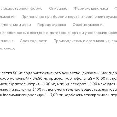
190,
00 ₽
 22:00
Лекарственная форма
Описание
Фармакодинамика
Ф
ого, д.17
Цена:
оказания
Применение при беременности и кормлении грудь
190,
00 ₽
именения и дозы
Передозировка
Особые указания
риева, д.3 (ТЦ "Престиж")
Цена:
а способность к вождению автотранспорта и управлению мех
190,
00 ₽
 22:00
ранения
Срок годности
Производитель и организация, п
Парина, д.6 (напротив деревни
олностью
Цена:
иады)
190,
00 ₽
нококшайская, д. 162
блетка 50 мг содержит:активного вещества: диазолин (мебгид
Цена:
ка Фрунзе)
ахар молочный) - 34,50 мг, крахмал картофельный - 10,00 мг, п
190,
00 ₽
 21:00
метилкрахмал натрия - 1,00 мг, магния стеарат - 1,00 мг.кажда
лина нападизилат) 100 мг, вспомогательные вещества: лактоза 
ышева, д.40
Цена:
н (поливинилпирролидон) - 7,00 мг, карбоксиметилкрахмал натрия
190,
00 ₽
 д.7 (ост. ул.Советская)
Цена:
190,
00 ₽