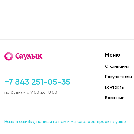
с 08:00 до
ул. Лени
станции 
с 08:00 до
ул. Сибир
"Дружба"
с 08:00 до
Меню
О компании
ул. Коми
супермар
Покупателям
с 8.00 до 
+7 843 251-05-35
Контакты
по будням с 9:00 до 18:00
ул. Бонд
Вакансии
ул. Чист
24 часа
ул. Р. Га
Нашли ошибку, напишите нам и мы сделаем проект лучше
роща")
24 часа