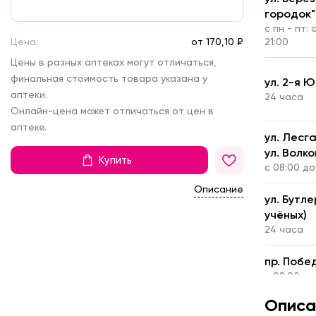
городок",
с пн - пт: 
Цена:
от
170,
10 ₽
21:00
Цены в разных аптеках могут отличаться,
финальная стоимость товара указана у
ул. 2-я 
аптеки.
24 часа
Онлайн-цена может отличаться от цен в
аптеке.
ул. Лесг
ул. Волко
Купить
с 08:00 до
Описание
ул. Бутл
учёных)
24 часа
пр. Побе
с 08:00 до
Описа
ул. Ю. Фу