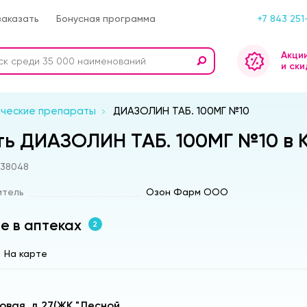
заказать
Бонусная программа
+7 843 251
Акци
и ски
ические препараты
ДИАЗОЛИН ТАБ. 100МГ №10
ть ДИАЗОЛИН ТАБ. 100МГ №10 в 
s38048
итель
Озон Фарм ООО
е в аптеках
2
На карте
зовая, д.27(ЖК "Лесной