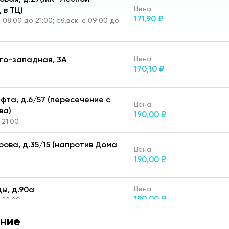
Цена:
 в ТЦ)
171,
90 ₽
с 08:00 до 21:00; сб,вск: с 09:00 до
Юго-западная, 3А
Цена:
170,
10 ₽
афта, д.6/57 (пересечение с
Цена:
ва)
190,
00 ₽
 21:00
ерова, д.35/15 (напротив Дома
Цена:
190,
00 ₽
ды, д.90а
Цена:
190,
00 ₽
 22:00
ние
чика, д.90 (ТЦ "Франт")
Цена: