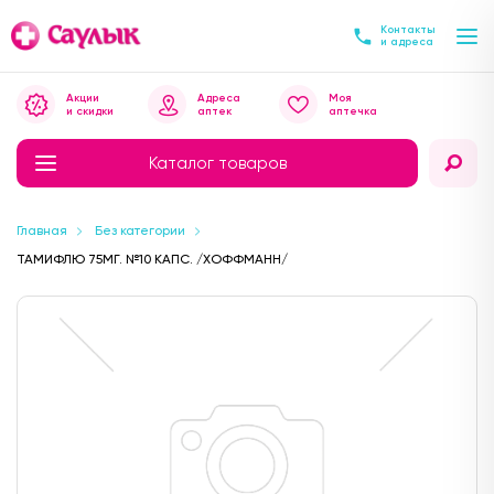
Контакты
и адреса
Акции
Адреса
Моя
и скидки
аптек
аптечка
Каталог товаров
Главная
Без категории
ТАМИФЛЮ 75МГ. №10 КАПС. /ХОФФМАНН/