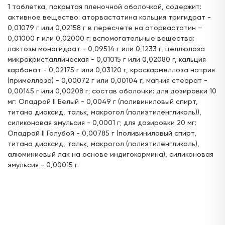
1 таблетка, покрытая пленочной оболочкой, содержит:
активное вещество: аторвастатина кальция тригидрат -
0,01079 г или 0,02158 г в пересчете на аторвастатин –
0,01000 г или 0,02000 г; вспомогательные вещества:
лактозы моногидрат - 0,09514 г или 0,1233 г, целлюлоза
микрокристаллическая - 0,01015 г или 0,02080 г, кальция
карбонат - 0,02175 г или 0,03120 г, кроскармеллоза натрия
(примеллоза) - 0,00072 г или 0,00104 г, магния стеарат -
0,00145 г или 0,00208 г; состав оболочки: для дозировки 10
мг: Опадрай II Белый - 0,0049 г (поливиниловый спирт,
титана диоксид, тальк, макрогол (полиэтиленгликоль)),
силиконовая эмульсия - 0,0001 г; для дозировки 20 мг:
Опадрай II Голубой - 0,00785 г (поливиниловый спирт,
титана диоксид, тальк, макрогол (полиэтиленгликоль),
алюминиевый лак на основе индигокармина), силиконовая
эмульсия - 0,00015 г.