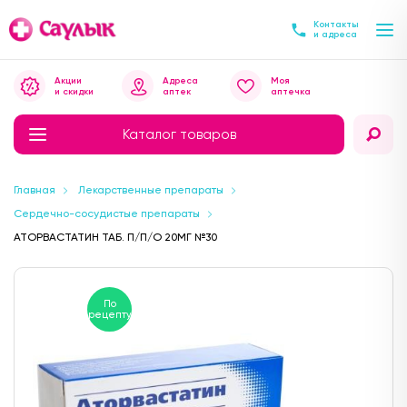
Контакты
и адреса
Акции
Адреса
Моя
и скидки
аптек
аптечка
Каталог товаров
Главная
Лекарственные препараты
Сердечно-сосудистые препараты
АТОРВАСТАТИН ТАБ. П/П/О 20МГ №30
По
рецепту