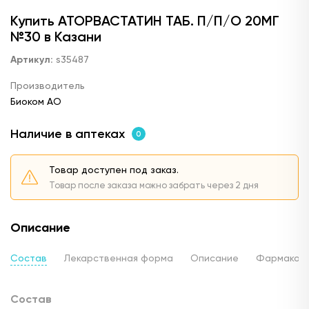
Купить АТОРВАСТАТИН ТАБ. П/П/О 20МГ
№30 в Казани
Артикул:
s35487
Производитель
Биоком АО
Наличие в аптеках
0
Товар доступен под заказ.
Товар после заказа можно забрать через 2 дня
Описание
Состав
Лекарственная форма
Описание
Фармакод
Состав