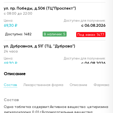
ул. пр. Победы, д.50б (ТЦ"Проспект")
с 08:00 до 22:00
Цена:
Доступен для получения:
69,
30 ₽
с 06.08.2026
Доступно: 1482
В наличии: 5
Под заказ: 1477
ул. Дубравная, д 51Г (ТЦ. "Дубрава")
24 часа
Цена:
Доступен для получения:
69,
30 ₽
с 06.08.2026
Доступно: 1481
В наличии: 4
Под заказ: 1477
Описание
ул. Сажинова 3 (ЖК "Салават Купере")
Состав
Лекарственная форма
Описание
Фармакод
24 часа
Цена:
Доступен для получения:
Состав
69,
30 ₽
с 06.08.2026
Одна таблетка содержит:Активное вещество: цетиризина
Доступно: 1479
В наличии: 2
Под заказ: 1477
дигидрохлорид 0,01 г.Вспомогательные вещества: