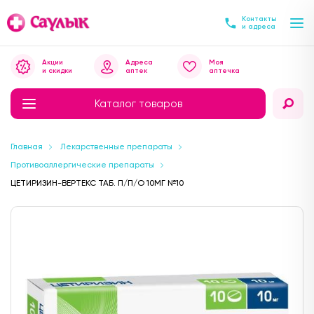
Контакты
и адреса
Акции
Адреса
Моя
и скидки
аптек
аптечка
Каталог товаров
Главная
Лекарственные препараты
Противоаллергические препараты
ЦЕТИРИЗИН-ВЕРТЕКС ТАБ. П/П/О 10МГ №10