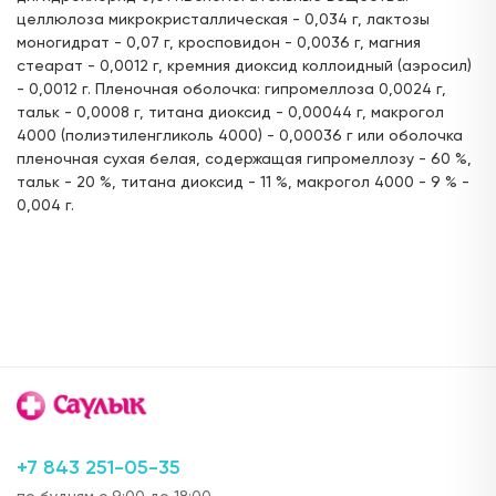
целлюлоза микрокристаллическая - 0,034 г, лактозы
ул. Бутлерова, д.35/15 (напротив Дома учёных)
моногидрат - 0,07 г, кросповидон - 0,0036 г, магния
24 часа
стеарат - 0,0012 г, кремния диоксид коллоидный (аэросил)
- 0,0012 г. Пленочная оболочка: гипромеллоза 0,0024 г,
Цена:
Доступен для получения:
88,
тальк - 0,0008 г, титана диоксид - 0,00044 г, макрогол
00 ₽
с 08.08.2026
4000 (полиэтиленгликоль 4000) - 0,00036 г или оболочка
Под заказ: 1477
пленочная сухая белая, содержащая гипромеллозу - 60 %,
тальк - 20 %, титана диоксид - 11 %, макрогол 4000 - 9 % -
пр. Победы, д.90а
0,004 г.
с 08:00 до 22:00
Цена:
Доступен для получения:
88,
00 ₽
с 08.08.2026
Под заказ: 1477
ул. Ю. Фучика, д.90 (ТЦ "Франт")
с 10.00 до 22:00
Цена:
Доступен для получения:
88,
00 ₽
с 08.08.2026
+7 843 251-05-35
Под заказ: 1477