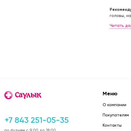
ул. Бонд
ул. Чист
Рекоменд
24 часа
головы, н
ул. Оренб
"ПОРТ")
с 08:00 до
ул. Рахли
с 08:00 до
ул. Дубра
24 часа
Меню
О компании
ул. Чапа
с 08:00 до
Покупателям
+7 843 251-05-35
Контакты
по будням с 9:00 до 18:00