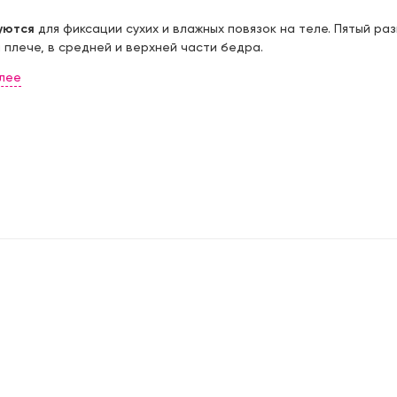
аренко, д.26 (пересечение с
Цена:
опольская)
40,
00 ₽
уются
для фиксации сухих и влажных повязок на теле. Пятый р
а плече, в средней и верхней части бедра.
ургский тракт, д.160 (ТЦ
Цена:
40,
00 ₽
 21:00
на д. 5 (ЖК "Светлая долина")
Цена:
31,
00 ₽
 21:00
вная, д 51Г (ТЦ. "Дубрава")
Цена:
75,
00 ₽
ева, д.40
Цена:
45,
00 ₽
 21:00