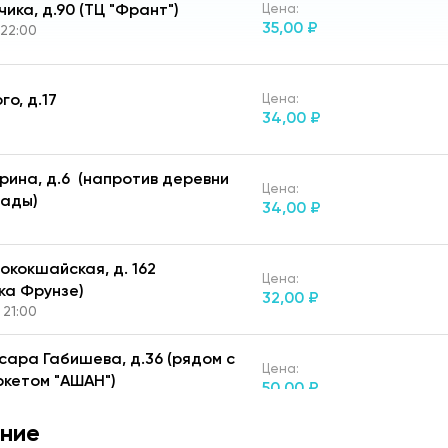
чика, д.90 (ТЦ "Франт")
Цена:
35,
00 ₽
 22:00
ого, д.17
Цена:
34,
00 ₽
Парина, д.6 (напротив деревни
Цена:
иады)
34,
00 ₽
нококшайская, д. 162
Цена:
ка Фрунзе)
32,
00 ₽
 21:00
ссара Габишева, д.36 (рядом с
Цена:
кетом "АШАН")
50,
00 ₽
22:00
ние