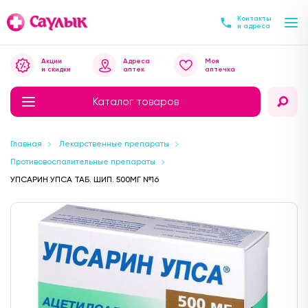
Контакты
и адреса
Акции
Адреса
Моя
и скидки
аптек
аптечка
Каталог товаров
Главная
Лекарственные препараты
Противовоспалительные препараты
УПСАРИН УПСА ТАБ. ШИП. 500МГ №16