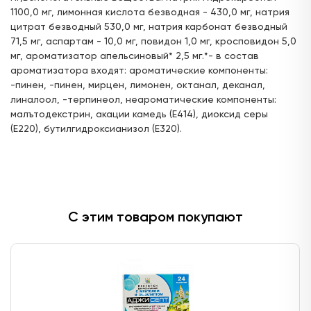
1100,0 мг, лимонная кислота безводная - 430,0 мг, натрия
ул. Горького, д.17
цитрат безводный 530,0 мг, натрия карбонат безводный
24 часа
71,5 мг, аспартам - 10,0 мг, повидон 1,0 мг, кросповидон 5,0
мг, ароматизатор апельсиновый* 2,5 мг.*- в состав
Цена:
Доступен для получения:
378,
ароматизатора входят: ароматические компоненты:
00 ₽
с 10.08.2026
-пинен, -пинен, мирцен, лимонен, октанал, деканал,
Доступно: 5201
В наличии: 2
Под заказ: 5199
линалоол, -терпинеол, неароматические компоненты:
малътодекстрин, акации камедь (Е414), диоксид серы
ул. Г. Кариева, д.3 (ТЦ "Престиж")
(Е220), бутилгидроксианизол (Е320).
с 08:00 до 22:00
Цена:
Доступен для получения:
476,
10 ₽
с 10.08.2026
Доступно: 5200
В наличии: 1
Под заказ: 5199
С этим товаром покупают
ул. Ак. Парина, д.6 (напротив деревни
Универсиады)
24 часа
Цена:
Доступен для получения:
394,
11 ₽
с 10.08.2026