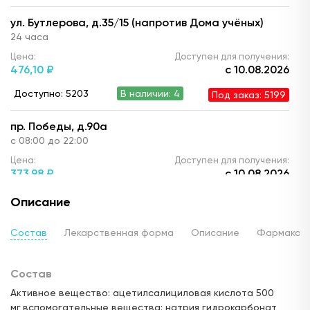
ул. Бутлерова, д.35/15 (напротив Дома учёных)
24 часа
Цена:
Доступен для получения:
476,
10 ₽
с 10.08.2026
Доступно: 5203
В наличии: 4
Под заказ: 5199
пр. Победы, д.90а
с 08:00 до 22:00
Цена:
Доступен для получения:
373,
98 ₽
с 10.08.2026
Доступно: 5200
В наличии: 1
Под заказ: 5199
Описание
ул. Ю. Фучика, д.90 (ТЦ "Франт")
Состав
Лекарственная форма
Описание
Фармакод
с 10.00 до 22:00
Цена:
Доступен для получения:
Состав
450,
90 ₽
с 10.08.2026
Активное вещество: ацетилсалициловая кислота 500
Доступно: 5200
В наличии: 1
Под заказ: 5199
мг,вспомогательные вещества: натрия гидрокарбонат