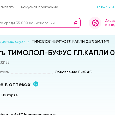
заказать
Бонусная программа
+7 843 251
Акци
и ски
зрение, слух/
ТИМОЛОЛ-БУФУС ГЛ.КАПЛИ 0,5% 5МЛ №1
ть ТИМОЛОЛ-БУФУС ГЛ.КАПЛИ 0,
s32185
итель
Обновление ПФК АО
е в аптеках
52
На карте
афта, д.6/57 (пересечение с