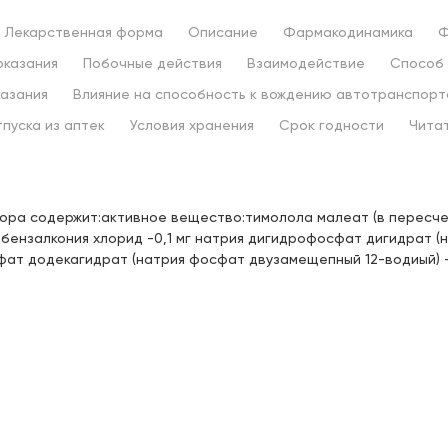
Парина, д.6 (напротив деревни
Цена:
иады)
88,
20 ₽
Лекарственная форма
Описание
Фармакодинамика
Ф
оказания
Побочные действия
Взаимодействие
Способ 
нококшайская, д. 162
азания
Влияние на способность к вождению автотранспорт
Цена:
ка Фрунзе)
93,
60 ₽
тпуска из аптек
Условия хранения
Срок годности
Чита
 21:00
ышева, д.40
Цена:
94,
50 ₽
вора содержит:активное вещество:тимолола малеат (в пересчет
бензалкония хлорид -0,1 мг натрия дигидрофосфат дигидрат (
ат додекагидрат (натрия фосфат двузамещепный 12-водиый) -2
 д.7 (ост. ул.Советская)
Цена:
87,
30 ₽
 21:00
нградская, д.17 (недалеко от
Цена:
метро "Авиастроительная")
99,
00 ₽
 21:00