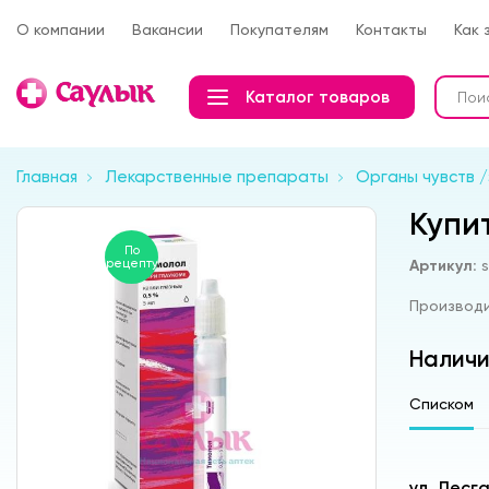
О компании
Вакансии
Покупателям
Контакты
Как 
Каталог товаров
Главная
Лекарственные препараты
Органы чувств /
Купи
По
рецепту
Артикул:
Производ
Наличи
Списком
ул. Лесг