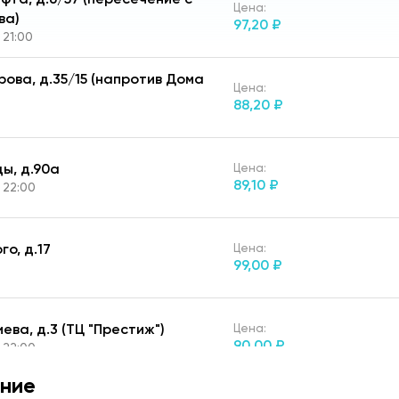
Цена:
ва)
97,
20 ₽
 21:00
ерова, д.35/15 (напротив Дома
Цена:
88,
20 ₽
ды, д.90а
Цена:
89,
10 ₽
 22:00
ого, д.17
Цена:
99,
00 ₽
риева, д.3 (ТЦ "Престиж")
Цена:
90,
00 ₽
 22:00
ние