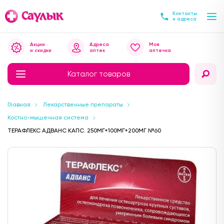
Контакты
и адреса
Акции
Адреса
Моя
и скидки
аптек
аптечка
Каталог товаров
Главная
Лекарственные препараты
Костно-мышечная система
ТЕРАФЛЕКС АДВАНС КАПС. 250МГ+100МГ+200МГ №60