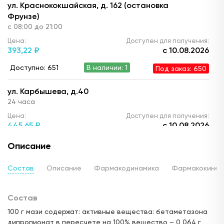
ул. Краснококшайская, д. 162 (остановка
Фрунзе)
с 08:00 до 21:00
Цена:
Доступен для получения:
393,
22 ₽
с 10.08.2026
Доступно: 651
В наличии: 1
Под заказ: 650
ул. Карбышева, д.40
24 часа
Цена:
Доступен для получения:
445,
65 ₽
с 10.08.2026
Доступно: 651
В наличии: 1
Под заказ: 650
Описание
ул. Мира, д.7 (ост. ул.Советская)
Состав
Описание
Фармакодинамика
Фармакокинет
с 08:00 до 21:00
Цена:
Доступен для получения:
Состав
445,
65 ₽
с 10.08.2026
100 г мази содержат: активные вещества: бетаметазона
Доступно: 653
В наличии: 3
Под заказ: 650
дипропионат в пересчете на 100% вещество – 0,064 г,