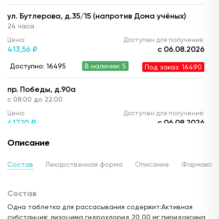
ул. Бутлерова, д.35/15 (напротив Дома учёных)
24 часа
Цена:
Доступен для получения:
413,
56 ₽
с 06.08.2026
Доступно: 16495
В наличии: 5
Под заказ: 16490
пр. Победы, д.90а
с 08:00 до 22:00
Цена:
Доступен для получения:
417,
10 ₽
с 06.08.2026
Доступно: 16491
В наличии: 1
Под заказ: 16490
Описание
ул. Ю. Фучика, д.90 (ТЦ "Франт")
Состав
Лекарственная форма
Описание
Фармакод
с 10.00 до 22:00
Цена:
Доступен для получения:
Состав
396,
00 ₽
с 06.08.2026
Одна таблетка для рассасывания содержит:Активная
Доступно: 16491
В наличии: 1
Под заказ: 16490
субстанция: лизоцима гидрохлорид 20,00 мг,пиридоксина