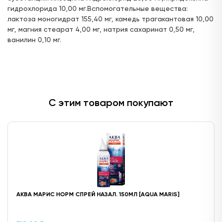
гидрохлорида 10,00 мг.Вспомогательные вещества:
ул. Горького, д.17
лактоза моногидрат 155,40 мг, камедь трагакантовая 10,00
24 часа
мг, магния стеарат 4,00 мг, натрия сахаринат 0,50 мг,
ванилин 0,10 мг.
Цена:
Доступен для получения:
483,
30 ₽
с 06.08.2026
Доступно: 16494
В наличии: 4
Под заказ: 16490
ул. Г. Кариева, д.3 (ТЦ "Престиж")
С этим товаром покупают
с 08:00 до 22:00
Цена:
Доступен для получения:
408,
17 ₽
с 06.08.2026
Доступно: 16494
В наличии: 4
Под заказ: 16490
ул. Ак. Парина, д.6 (напротив деревни
Универсиады)
24 часа
АКВА МАРИС НОРМ СПРЕЙ НАЗАЛ. 150МЛ [AQUA MARIS]
Цена:
Доступен для получения:
413,
56 ₽
с 06.08.2026