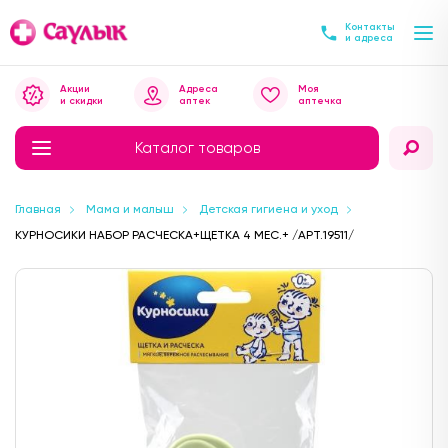
Контакты
и адреса
Акции
Адреса
Моя
и скидки
аптек
аптечка
Каталог товаров
Главная
Мама и малыш
Детская гигиена и уход
КУРНОСИКИ НАБОР РАСЧЕСКА+ЩЕТКА 4 МЕС.+ /АРТ.19511/