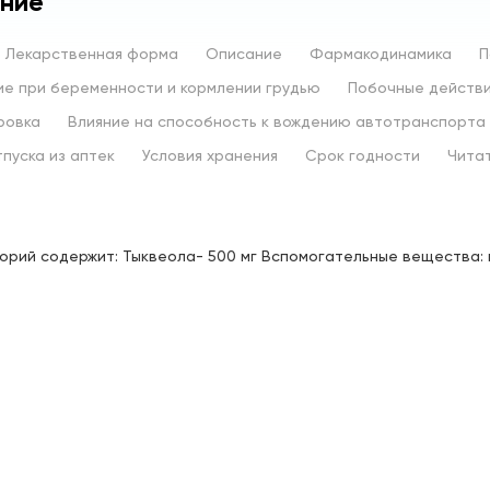
ние
Лекарственная форма
Описание
Фармакодинамика
П
е при беременности и кормлении грудью
Побочные действ
ровка
Влияние на способность к вождению автотранспорта
тпуска из аптек
Условия хранения
Срок годности
Чита
торий содержит: Тыквеола- 500 мг Вспомогательные вещества: ма