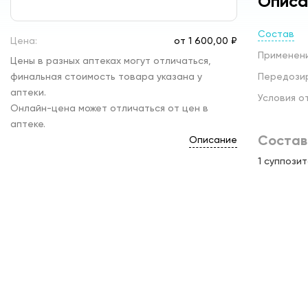
Описа
Состав
Цена:
от
1 600,
00 ₽
Применени
Цены в разных аптеках могут отличаться,
финальная стоимость товара указана у
Передози
аптеки.
Условия о
Онлайн-цена может отличаться от цен в
аптеке.
Состав
Описание
1 суппози