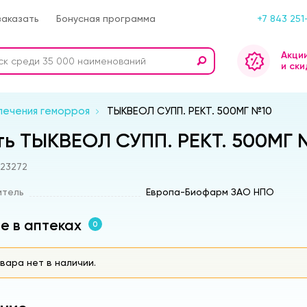
заказать
Бонусная программа
+7 843 251
Акци
и ски
лечения геморроя
ТЫКВЕОЛ СУПП. РЕКТ. 500МГ №10
ть ТЫКВЕОЛ СУПП. РЕКТ. 500МГ 
s23272
итель
Европа-Биофарм ЗАО НПО
е в аптеках
0
вара нет в наличии.