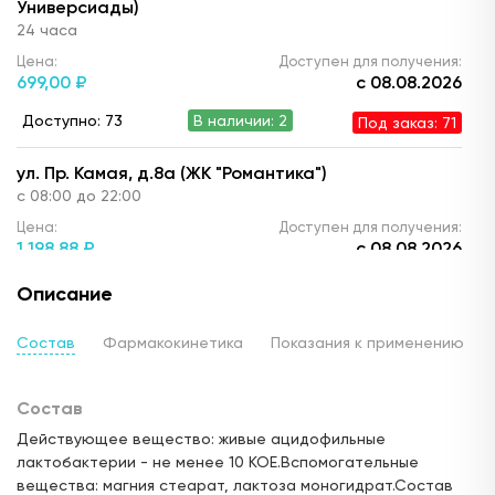
Универсиады)
24 часа
Цена:
Доступен для получения:
699,
00 ₽
с 08.08.2026
Доступно: 73
В наличии: 2
Под заказ: 71
ул. Пр. Камая, д.8а (ЖК "Романтика")
с 08:00 до 22:00
Цена:
Доступен для получения:
1 198,
88 ₽
с 08.08.2026
Доступно: 72
В наличии: 1
Под заказ: 71
Описание
ул. Рахлина д. 5 (ЖК "Светлая долина")
Состав
Фармакокинетика
Показания к применению
с 08:00 до 21:00
Цена:
Доступен для получения:
Состав
1 184,
11 ₽
с 08.08.2026
Действующее вещество: живые ацидофильные
Доступно: 72
В наличии: 1
Под заказ: 71
лактобактерии - не менее 10 КОЕ.Вспомогательные
вещества: магния стеарат, лактоза моногидрат.Состав