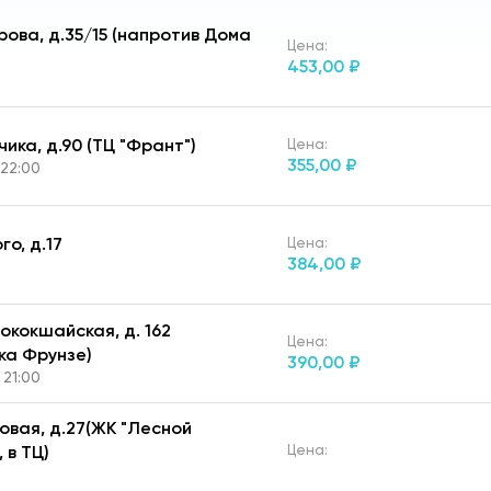
ерова, д.35/15 (напротив Дома
Цена:
453,
00 ₽
чика, д.90 (ТЦ "Франт")
Цена:
355,
00 ₽
 22:00
ого, д.17
Цена:
384,
00 ₽
нококшайская, д. 162
Цена:
ка Фрунзе)
390,
00 ₽
 21:00
зовая, д.27(ЖК "Лесной
Цена:
 в ТЦ)
367,
00 ₽
с 08:00 до 21:00; сб,вск: с 09:00 до