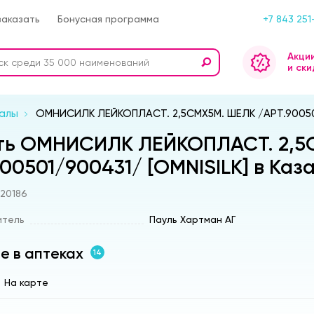
заказать
Бонусная программа
+7 843 251
Акци
и ски
алы
ОМНИСИЛК ЛЕЙКОПЛАСТ. 2,5СМX5М. ШЕЛК /АРТ.900501
ть ОМНИСИЛК ЛЕЙКОПЛАСТ. 2,5
900501/900431/ [OMNISILK] в Каз
s20186
итель
Пауль Хартман АГ
е в аптеках
14
На карте