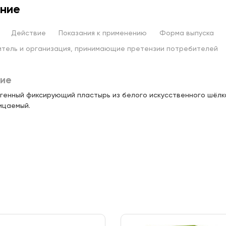
ние
ургский тракт, д.160 (ТЦ
Цена:
Действие
Показания к применению
Форма выпуска
294,
00 ₽
 21:00
тель и организация, принимающие претензии потребителей
обеды, д.50б (ТЦ"Проспект")
Цена:
ие
379,
00 ₽
 22:00
генный фиксирующий пластырь из белого искусственного шёлка
ицаемый.
вная, д 51Г (ТЦ. "Дубрава")
Цена:
348,
00 ₽
нова 3 (ЖК "Салават Купере")
Цена:
307,
00 ₽
инская д.1А
Цена:
464,
00 ₽
 22:00