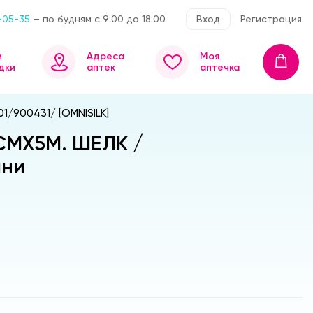
-05-35
— по будням с 9:00 до 18:00
Вход
Регистрация
и
Адреса
Моя
дки
аптек
аптечка
/900431/ [OMNISILK]
СМX5М. ШЕЛК /
ани