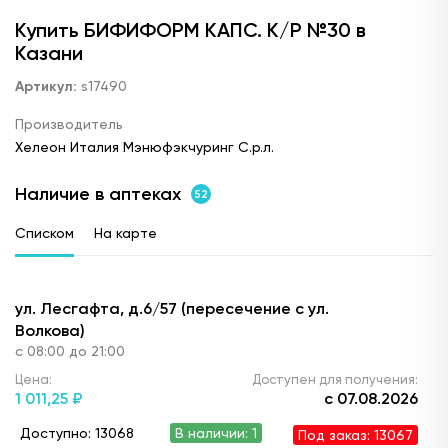
Купить БИФИФОРМ КАПС. К/Р №30 в
Казани
Артикул:
s17490
Производитель
Хелеон Италия Мэнюфэкчуринг С.р.л.
Наличие в аптеках
52
Списком
На карте
ул. Лесгафта, д.6/57 (пересечение с ул.
Волкова)
с 08:00 до 21:00
Цена:
Доступен для получения:
1 011,
25 ₽
с 07.08.2026
Доступно: 13068
В наличии: 1
Под заказ: 13067