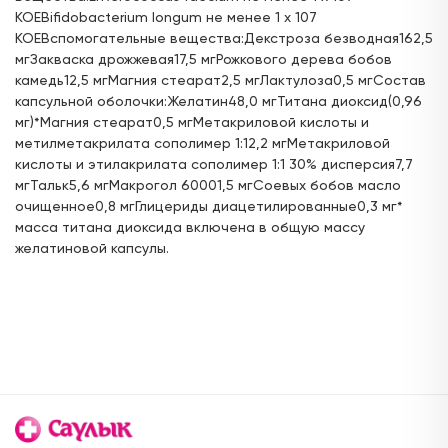
КОЕBifidobacterium longum не менее 1 х 107
ул. Горького, д.17
КОЕВспомогательные вещества:Декстроза безводная162,5
24 часа
мгЗакваска дрожжевая17,5 мгРожкового дерева бобов
камедь12,5 мгМагния стеарат2,5 мгЛактулоза0,5 мгСостав
Цена:
Доступен для получения:
1 054,
капсульной оболочки:Желатин48,0 мгТитана диоксид(0,96
80 ₽
с 07.08.2026
мг)*Магния стеарат0,5 мгМетакриловой кислоты и
Доступно: 13068
В наличии: 1
Под заказ: 13067
метилметакрилата сополимер 1:12,2 мгМетакриловой
кислоты и этилакрилата сополимер 1:1 30% дисперсия7,7
ул. Г. Кариева, д.3 (ТЦ "Престиж")
мгТальк5,6 мгМакрогол 60001,5 мгСоевых бобов масло
с 08:00 до 22:00
очищенное0,8 мгГлицериды диацетилированные0,3 мг*
масса титана диоксида включена в общую массу
Цена:
Доступен для получения:
желатиновой капсулы.
999,
98 ₽
с 07.08.2026
Доступно: 13068
В наличии: 1
Под заказ: 13067
ул. Ак. Парина, д.6 (напротив деревни
Универсиады)
24 часа
Цена:
Доступен для получения:
1 002,
00 ₽
с 07.08.2026