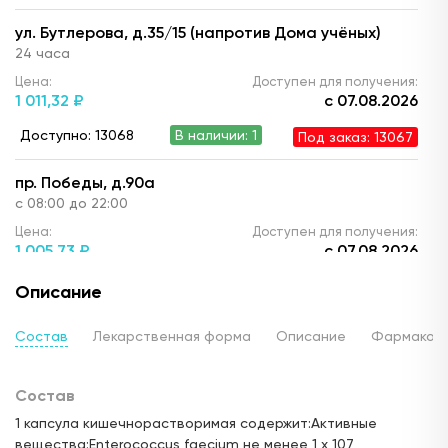
ул. Бутлерова, д.35/15 (напротив Дома учёных)
24 часа
Цена:
Доступен для получения:
1 011,
32 ₽
с 07.08.2026
Доступно: 13068
В наличии: 1
Под заказ: 13067
пр. Победы, д.90а
с 08:00 до 22:00
Цена:
Доступен для получения:
1 005,
73 ₽
с 07.08.2026
Доступно: 13068
В наличии: 1
Под заказ: 13067
Описание
ул. Ю. Фучика, д.90 (ТЦ "Франт")
Состав
Лекарственная форма
Описание
Фармакод
с 10.00 до 22:00
Цена:
Доступен для получения:
Состав
999,
02 ₽
с 07.08.2026
1 капсула кишечнорастворимая содержит:Активные
Доступно: 13069
В наличии: 2
Под заказ: 13067
вещества:Enterococcus faecium не менее 1 х 107