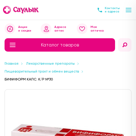
Контакты
и адреса
Акции
Адреса
Моя
и скидки
аптек
аптечка
Каталог товаров
Главная
Лекарственные препараты
Пищеварительный тракт и обмен веществ
БИФИФОРМ КАПС. К/Р №30