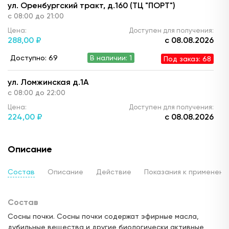
ул. Оренбургский тракт, д.160 (ТЦ "ПОРТ")
с 08:00 до 21:00
Цена:
Доступен для получения:
288,
00 ₽
с 08.08.2026
Доступно: 69
В наличии: 1
Под заказ: 68
ул. Ломжинская д.1А
с 08:00 до 22:00
Цена:
Доступен для получения:
224,
00 ₽
с 08.08.2026
Доступно: 73
В наличии: 5
Под заказ: 68
Описание
ул. Побежимова, 42
с 8.00 до 22.00
Состав
Описание
Действие
Показания к применен
Цена:
Доступен для получения:
288,
80 ₽
с 08.08.2026
Состав
Доступно: 69
В наличии: 1
Под заказ: 68
Сосны почки. Сосны почки содержат эфирные масла,
дубильные вещества и другие биологически активные