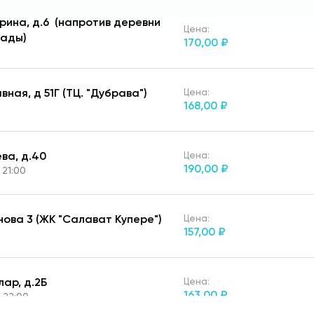
Парина, д.6 (напротив деревни
Цена:
иады)
170,
00 ₽
вная, д 51Г (ТЦ. "Дубрава")
Цена:
168,
00 ₽
ева, д.40
Цена:
190,
00 ₽
 21:00
нова 3 (ЖК "Салават Купере")
Цена:
157,
00 ₽
лар, д.2Б
Цена:
163,
00 ₽
 22:00