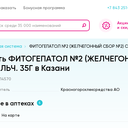
заказать
Бонусная программа
+7 843 251
Акци
и ски
я система
ФИТОГЕПАТОЛ №2 (ЖЕЛЧЕГОННЫЙ СБОР №2) СБ
ть ФИТОГЕПАТОЛ №2 (ЖЕЛЧЕГО
ЛЬЧ. 35Г в Казани
s14570
итель
Красногорсклексредства АО
е в аптеках
5
На карте