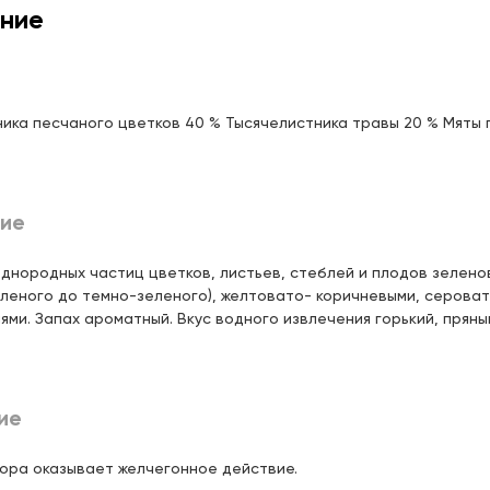
ние
афта, д.6/57 (пересечение с
Цена:
ва)
171,
00 ₽
 21:00
ика песчаного цветков 40 % Тысячелистника травы 20 % Мяты 
ерова, д.35/15 (напротив Дома
Цена:
171,
00 ₽
ие
ды, д.90а
Цена:
171,
00 ₽
 22:00
днородных частиц цветков, листьев, стеблей и плодов зелено
леного до темно-зеленого), желтовато- коричневыми, сероват
чика, д.90 (ТЦ "Франт")
Цена:
ями. Запах ароматный. Вкус водного извлечения горький, пряны
171,
00 ₽
 22:00
ого, д.17
Цена:
171,
00 ₽
ие
риева, д.3 (ТЦ "Престиж")
Цена:
171,
00 ₽
 22:00
ора оказывает желчегонное действие.