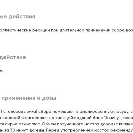
Цена:
)
171,
00 ₽
 21:00
ые действия
ссара Габишева, д.36 (рядом с
Цена:
кетом "АШАН")
аллергические реакции при длительном применении сбора воз
171,
00 ₽
22:00
аренко, д.26 (пересечение с
Цена:
опольская)
действие
171,
00 ₽
о.
реева, д.92 (ЖК "Соловьиная
Цена:
171,
00 ₽
 применения и дозы
бургский тракт, 158 (ТЦ
Цена:
171,
00 ₽
 (1 столовая ложка) сбора помещают в эмалированную посуду, з
 21:00
 крышкой и нагревают на кипящей водяной бане 15 минут, охл
я сырье отжимают. Объем полученного настоя доводят кипячен
зе, д.3а
Цена:
нь за 30 минут до еды. Перед употреблением настой рекоменду