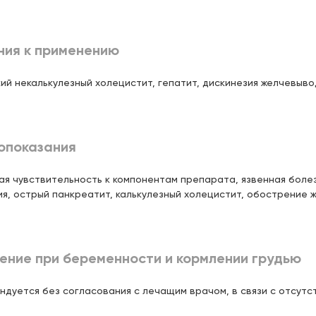
нококшайская, д. 162
Цена:
ка Фрунзе)
171,
00 ₽
 21:00
ния к применению
ышева, д.40
Цена:
ий некалькулезный холецистит, гепатит, дискинезия желчевыво
171,
00 ₽
 д.7 (ост. ул.Советская)
Цена:
171,
00 ₽
 21:00
опоказания
нградская, д.17 (недалеко от
я чувствительность к компонентам препарата, язвенная болез
Цена:
метро "Авиастроительная")
171,
00 ₽
я, острый панкреатит, калькулезный холецистит, обострение 
 21:00
зовая, д.27(ЖК "Лесной
Цена:
 в ТЦ)
ение при беременности и кормлении грудью
171,
00 ₽
с 08:00 до 21:00; сб,вск: с 09:00 до
ндуется без согласования с лечащим врачом, в связи с отсут
ский тракт, д.13 (ЖК