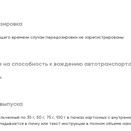
171,
00 ₽
ургский тракт, д.160 (ТЦ
Цена:
зировка
171,
00 ₽
 21:00
щего времени случаи передозировки не зарегистрированы
амая, д.8а (ЖК "Романтика")
Цена:
171,
00 ₽
 22:00
обеды, д.50б (ТЦ"Проспект")
Цена:
е на способность к вождению автотранспорт
171,
00 ₽
 22:00
.
ина Мавлютова, д. 17
Цена:
171,
00 ₽
на д. 5 (ЖК "Светлая долина")
Цена:
выпуска
171,
00 ₽
 21:00
ышева 50, (ЖК "Комсомолец")
ьченный по 35 г, 50 г, 75 г, 100 г в пачках картонных с внутр
Цена:
171,
00 ₽
 21:00
кладывается в пачку или текст инструкции в полном объеме нан