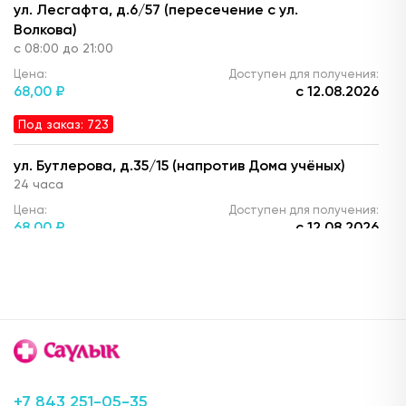
ул. Лесгафта, д.6/57 (пересечение с ул.
Волкова)
с 08:00 до 21:00
Цена:
Доступен для получения:
68,
00 ₽
с 12.08.2026
Под заказ: 723
ул. Бутлерова, д.35/15 (напротив Дома учёных)
24 часа
Цена:
Доступен для получения:
68,
00 ₽
с 12.08.2026
Под заказ: 723
пр. Победы, д.90а
с 08:00 до 22:00
Цена:
Доступен для получения:
68,
00 ₽
с 12.08.2026
Под заказ: 723
+7 843 251-05-35