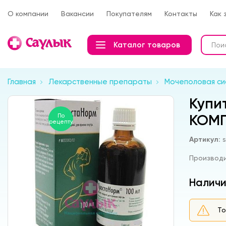
О компании
Вакансии
Покупателям
Контакты
Как 
Каталог товаров
Главная
Лекарственные препараты
Мочеполовая си
Купи
КОМП
По
рецепту
Артикул:
Производ
Наличи
То