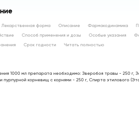
ние
Лекарственная форма
Описание
Фармакодинамика
П
йствие
Способ применения и дозы
Особые указания
Ф
ранения
Срок годности
Читать полностью
ения 1000 мл препарата необходимо: Зверобоя травы - 250 г, З
еи пурпурной корневищ с корнями - 250 г, Спирта этилового (Эта