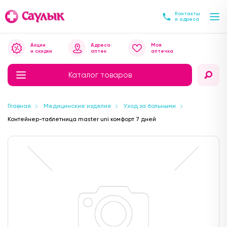
Контакты
и адреса
Акции
Адреса
Моя
и скидки
аптек
аптечка
Каталог товаров
Главная
Медицинские изделия
Уход за больными
Контейнер-таблетница master uni комфорт 7 дней