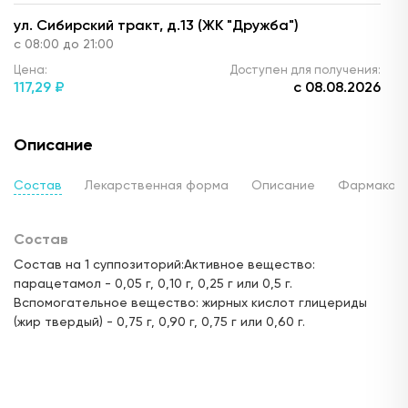
ул. Сибирский тракт, д.13 (ЖК "Дружба")
с 08:00 до 21:00
Цена:
Доступен для получения:
117,
29 ₽
с 08.08.2026
Доступно: 38
В наличии: 1
Под заказ: 37
Описание
ул. Комиссара Габишева, д.36 (рядом с
супермаркетом "АШАН")
Состав
Лекарственная форма
Описание
Фармакод
с 8.00 до 22:00
Цена:
Доступен для получения:
Состав
123,
30 ₽
с 08.08.2026
Состав на 1 суппозиторий:Активное вещество:
Доступно: 38
В наличии: 1
Под заказ: 37
парацетамол - 0,05 г, 0,10 г, 0,25 г или 0,5 г.
Вспомогательное вещество: жирных кислот глицериды
ул. Сажинова 3 (ЖК "Салават Купере")
(жир твердый) - 0,75 г, 0,90 г, 0,75 г или 0,60 г.
24 часа
Цена:
Доступен для получения:
123,
30 ₽
с 08.08.2026