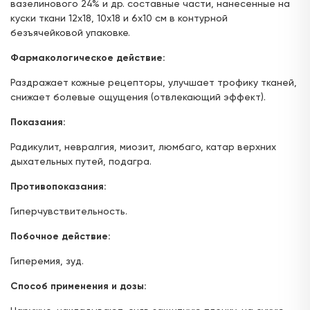
ул. Горького, д.17
вазелинового 24% и др. составные части, нанесенные на
24 часа
куски ткани 12х18, 10х18 и 6х10 см в контурной
безъячейковой упаковке.
Отсутствует
Фармакологическое действие:
ул. Г. Кариева, д.3 (ТЦ "Престиж")
Раздражает кожные рецепторы, улучшает трофику тканей,
с 08:00 до 22:00
снижает болевые ощущения (отвлекающий эффект).
Отсутствует
Показания:
ул. Ак. Парина, д.6 (напротив деревни
Радикулит, невралгия, миозит, люмбаго, катар верхних
Универсиады)
дыхательных путей, подагра.
24 часа
Противопоказания:
Отсутствует
Гиперчувствительность.
ул. Краснококшайская, д. 162 (остановка
Побочное действие:
Фрунзе)
Гиперемия, зуд.
с 08:00 до 21:00
Способ применения и дозы:
Отсутствует