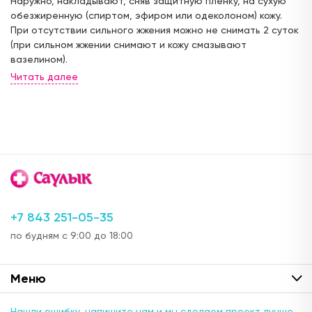
Наружно, накладывают, сняв защитную пленку, на сухую
ул. Карбышева, д.40
обезжиренную (спиртом, эфиром или одеколоном) кожу.
24 часа
При отсутствии сильного жжения можно не снимать 2 суток
(при сильном жжении снимают и кожу смазывают
Отсутствует
вазелином).
ул. Мира, д.7 (ост. ул.Советская)
с 08:00 до 21:00
Отсутствует
ул. Ленинградская, д.17 (недалеко от станции
метро "Авиастроительная")
с 08:00 до 21:00
+7 843 251-05-35
Отсутствует
по будням с 9:00 до 18:00
ул. Березовая, д.27(ЖК "Лесной городок", в ТЦ)
с пн - пт: с 08:00 до 21:00; сб,вск: с 09:00 до 21:00
Меню
Отсутствует
Нашли ошибку, напишите нам и мы сделаем проект лучше