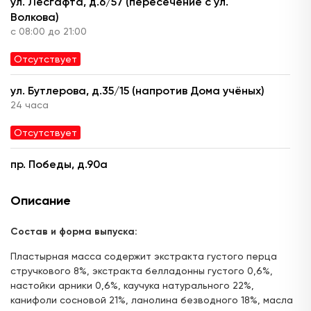
ул. Лесгафта, д.6/57 (пересечение с ул.
Волкова)
с 08:00 до 21:00
Отсутствует
ул. Бутлерова, д.35/15 (напротив Дома учёных)
24 часа
Отсутствует
пр. Победы, д.90а
с 08:00 до 22:00
Описание
Отсутствует
Состав и форма выпуска:
ул. Ю. Фучика, д.90 (ТЦ "Франт")
с 10.00 до 22:00
Пластырная масса содержит экстракта густого перца
стручкового 8%, экстракта белладонны густого 0,6%,
Отсутствует
настойки арники 0,6%, каучука натурального 22%,
канифоли сосновой 21%, ланолина безводного 18%, масла