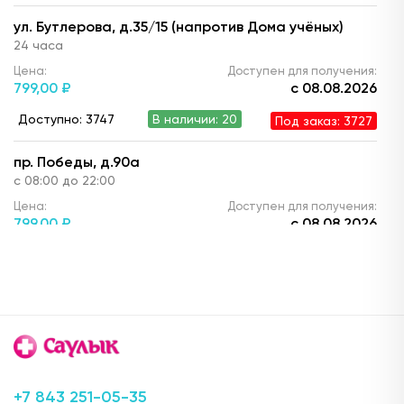
ул. Бутлерова, д.35/15 (напротив Дома учёных)
24 часа
Цена:
Доступен для получения:
799,
00 ₽
с 08.08.2026
Доступно: 3747
В наличии: 20
Под заказ: 3727
пр. Победы, д.90а
с 08:00 до 22:00
Цена:
Доступен для получения:
799,
00 ₽
с 08.08.2026
Доступно: 3730
В наличии: 3
Под заказ: 3727
ул. Ю. Фучика, д.90 (ТЦ "Франт")
с 10.00 до 22:00
Цена:
Доступен для получения:
799,
00 ₽
с 08.08.2026
Доступно: 3733
В наличии: 6
Под заказ: 3727
+7 843 251-05-35