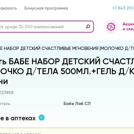
заказать
Бонусная программа
+7 843 251
Акци
и ски
Е НАБОР ДЕТСКИЙ СЧАСТЛИВЫЕ МГНОВЕНИЯ (МОЛОЧКО Д/ТЕЛ
ть БАБЕ НАБОР ДЕТСКИЙ СЧАС
ОЧКО Д/ТЕЛА 500МЛ.+ГЕЛЬ Д/КУ
ни
s123858
итель
Бабе Лаб СЛ
е в аптеках
0