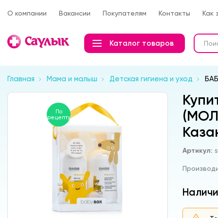
О компании
Вакансии
Покупателям
Контакты
Как 
Каталог товаров
Главная
Мама и малыш
Детская гигиена и уход
БАБ
Купи
(МОЛ
По
рецепту
Каза
Артикул:
Производ
Наличи