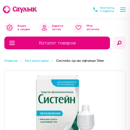
Контакты
и адреса
Акции
Адреса
Моя
и скидки
аптек
аптечка
Каталог товаров
Главная
Без категории
Систейн ср-во офтальм 10мл