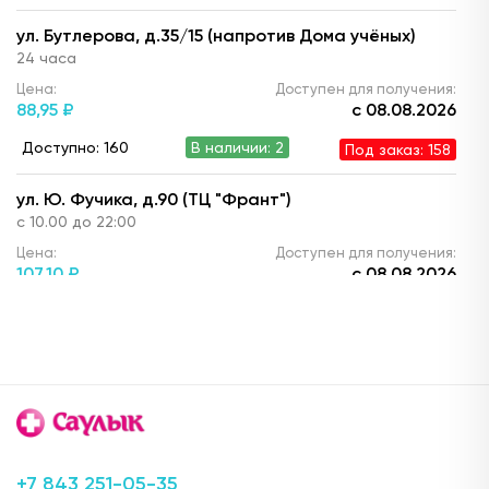
ул. Бутлерова, д.35/15 (напротив Дома учёных)
24 часа
Цена:
Доступен для получения:
88,
95 ₽
с 08.08.2026
Доступно: 160
В наличии: 2
Под заказ: 158
ул. Ю. Фучика, д.90 (ТЦ "Франт")
с 10.00 до 22:00
Цена:
Доступен для получения:
107,
10 ₽
с 08.08.2026
Доступно: 159
В наличии: 1
Под заказ: 158
ул. Г. Кариева, д.3 (ТЦ "Престиж")
с 08:00 до 22:00
Цена:
Доступен для получения:
106,
20 ₽
с 08.08.2026
Доступно: 160
В наличии: 2
Под заказ: 158
+7 843 251-05-35