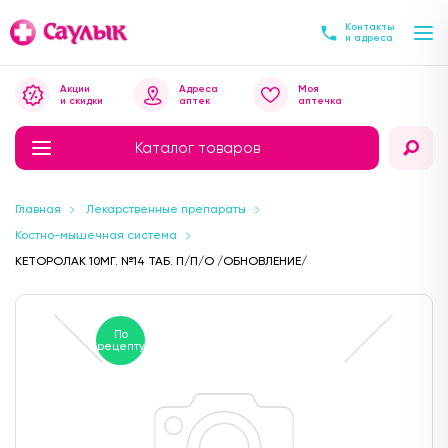
Контакты
и адреса
Акции
Адреса
Моя
и скидки
аптек
аптечка
Каталог товаров
Главная
Лекарственные препараты
Костно-мышечная система
КЕТОРОЛАК 10МГ. №14 ТАБ. П/П/О /ОБНОВЛЕНИЕ/
По
рецепту