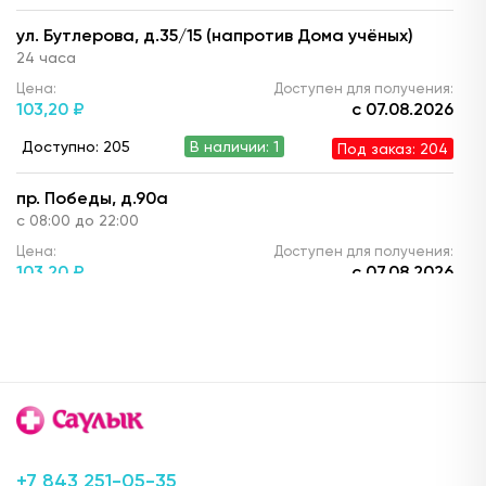
ул. Бутлерова, д.35/15 (напротив Дома учёных)
24 часа
Цена:
Доступен для получения:
103,
20 ₽
с 07.08.2026
Доступно: 205
В наличии: 1
Под заказ: 204
пр. Победы, д.90а
с 08:00 до 22:00
Цена:
Доступен для получения:
103,
20 ₽
с 07.08.2026
Доступно: 210
В наличии: 6
Под заказ: 204
ул. Ю. Фучика, д.90 (ТЦ "Франт")
с 10.00 до 22:00
Цена:
Доступен для получения:
103,
20 ₽
с 07.08.2026
Доступно: 206
В наличии: 2
Под заказ: 204
+7 843 251-05-35