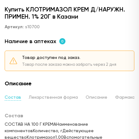
Купить КЛОТРИМАЗОЛ КРЕМ Д/НАРУЖН.
ПРИМЕН. 1% 20Г в Казани
Артикул:
s10700
Наличие в аптеках
0
Товар доступен под заказ.
Товар после заказа можно забрать через 2 дня
Описание
Состав
Лекарственная форма
Описание
Фармакод
Состав
СОСТАВ НА 100 Г КРЕМАНаименование
компонентовКоличество, гДействующее
веществоКлотримазол1,00Вспомогательные