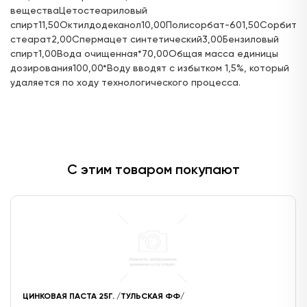
веществаЦетостеариловый
спирт11,50Октилдодеканол10,00Полисорбат-601,50Сорбита
стеарат2,00Спермацет синтетический3,00Бензиловый
спирт1,00Вода очищенная*70,00Общая масса единицы
дозирования100,00*Воду вводят с избытком 1,5%, который
удаляется по ходу технологического процесса.
С этим товаром покупают
ЦИНКОВАЯ ПАСТА 25Г. /ТУЛЬСКАЯ ФФ/