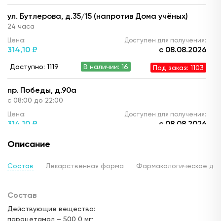
ул. Бутлерова, д.35/15 (напротив Дома учёных)
24 часа
Цена:
Доступен для получения:
314,
10 ₽
с 08.08.2026
Доступно: 1119
В наличии: 16
Под заказ: 1103
пр. Победы, д.90а
с 08:00 до 22:00
Цена:
Доступен для получения:
314,
10 ₽
с 08.08.2026
Доступно: 1114
В наличии: 11
Под заказ: 1103
Описание
ул. Ю. Фучика, д.90 (ТЦ "Франт")
Состав
Лекарственная форма
Фармакологическое де
с 10.00 до 22:00
Цена:
Доступен для получения:
Состав
314,
10 ₽
с 08.08.2026
Действующие вещества:
Доступно: 1113
В наличии: 10
Под заказ: 1103
парацетамол – 500,0 мг;