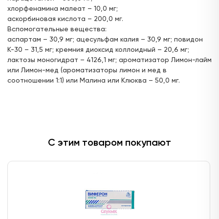
хлорфенамина малеат – 10,0 мг;
ул. Горького, д.17
аскорбиновая кислота – 200,0 мг.
24 часа
Вспомогательные вещества:
аспартам – 30,9 мг; ацесульфам калия – 30,9 мг; повидон
Цена:
Доступен для получения:
359,
К-30 – 31,5 мг; кремния диоксид коллоидный – 20,6 мг;
10 ₽
с 08.08.2026
лактозы моногидрат – 4126,1 мг; ароматизатор Лимон-лайм
Доступно: 1109
В наличии: 6
Под заказ: 1103
или Лимон-мед (ароматизаторы лимон и мед в
соотношении 1:1) или Малина или Клюква – 50,0 мг.
ул. Г. Кариева, д.3 (ТЦ "Престиж")
с 08:00 до 22:00
Цена:
Доступен для получения:
314,
10 ₽
с 08.08.2026
Доступно: 1111
В наличии: 8
С этим товаром покупают
Под заказ: 1103
ул. Ак. Парина, д.6 (напротив деревни
Универсиады)
24 часа
Цена:
Доступен для получения:
314,
10 ₽
с 08.08.2026