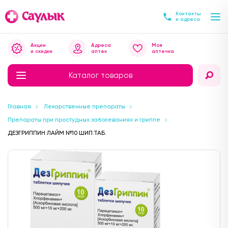
Контакты
и адреса
Акции
Адреса
Моя
и скидки
аптек
аптечка
Каталог товаров
Главная
Лекарственные препараты
Препараты при простудных заболеваниях и гриппе
ДЕЗГРИППИН ЛАЙМ №10 ШИП.ТАБ.